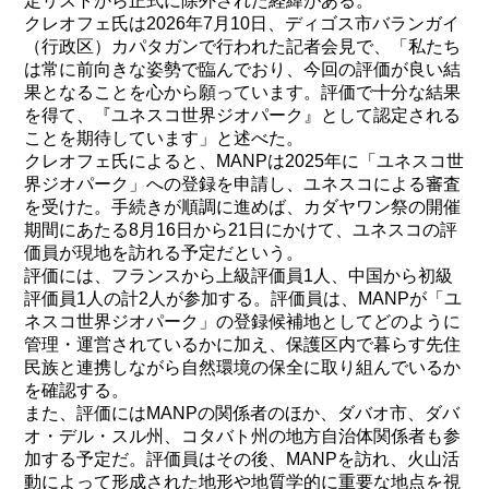
定リストから正式に除外された経緯がある。
クレオフェ氏は2026年7月10日、ディゴス市バランガイ
（行政区）カパタガンで行われた記者会見で、「私たち
は常に前向きな姿勢で臨んでおり、今回の評価が良い結
果となることを心から願っています。評価で十分な結果
を得て、『ユネスコ世界ジオパーク』として認定される
ことを期待しています」と述べた。
クレオフェ氏によると、MANPは2025年に「ユネスコ世
界ジオパーク」への登録を申請し、ユネスコによる審査
を受けた。手続きが順調に進めば、カダヤワン祭の開催
期間にあたる8月16日から21日にかけて、ユネスコの評
価員が現地を訪れる予定だという。
評価には、フランスから上級評価員1人、中国から初級
評価員1人の計2人が参加する。評価員は、MANPが「ユ
ネスコ世界ジオパーク」の登録候補地としてどのように
管理・運営されているかに加え、保護区内で暮らす先住
民族と連携しながら自然環境の保全に取り組んでいるか
を確認する。
また、評価にはMANPの関係者のほか、ダバオ市、ダバ
オ・デル・スル州、コタバト州の地方自治体関係者も参
加する予定だ。評価員はその後、MANPを訪れ、火山活
動によって形成された地形や地質学的に重要な地点を視