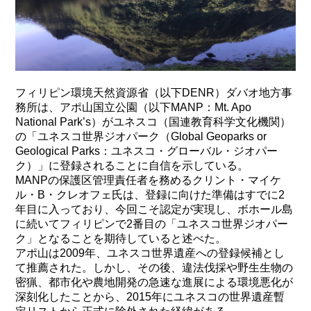
フィリピン環境天然資源省（以下DENR）ダバオ地方事
務所は、アポ山国立公園（以下MANP：Mt. Apo
National Park’s）がユネスコ（国連教育科学文化機関）
の「ユネスコ世界ジオパーク（Global Geoparks or
Geological Parks：ユネスコ・グローバル・ジオパー
ク）」に登録されることに自信を示している。
MANPの保護区管理責任者を務めるクリント・マイケ
ル・B・クレオフェ氏は、登録に向けた準備はすでに2
年目に入っており、今回こそ認定が実現し、ボホール島
に続いてフィリピンで2番目の「ユネスコ世界ジオパー
ク」となることを期待していると述べた。
アポ山は2009年、ユネスコ世界遺産への登録候補とし
て推薦された。しかし、その後、違法伐採や野生生物の
密猟、都市化や農地開発の急速な進展による環境悪化が
深刻化したことから、2015年にユネスコの世界遺産暫