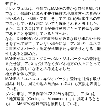
察する。
クレオフェ氏は、評価ではMANPの豊かな自然景観だけ
でなく、保護区に暮らす先住民族の地域運営への参画状
況や暮らし、伝統・文化、そしてアポ山が日常生活の中
で果たしている役割についても確認されると説明した。
また、ユネスコはアポ山が先住民族にとって神聖な場所
であることを重視していると述べた。
なお、DENRダバオ地方事務所が必要な取り組みや手続
きをすべて完了していない場合には、アポ山の「ユネス
コ世界ジオパーク」認定が延期または先送りとなる可能
性もあると認めた。
MANPがユネスコ・グローバル・ジオパークへの登録を
果たせば、アポ山だけでなくダバオ地方の人々にとって
も大きな誇りになるとの考えを示した。
地方自治体も支援
MANPの「ユネスコ世界ジオパーク」登録を目指す取り
組みに対し、周辺の地方自治体（LGU）も支援を表明し
ている。
ダバオ市は、市条例第0472-24号を制定し、アポ山を
「地質遺産（Geological Monument）」に指定するとと
もに、MANPの登録申請を後押ししている。