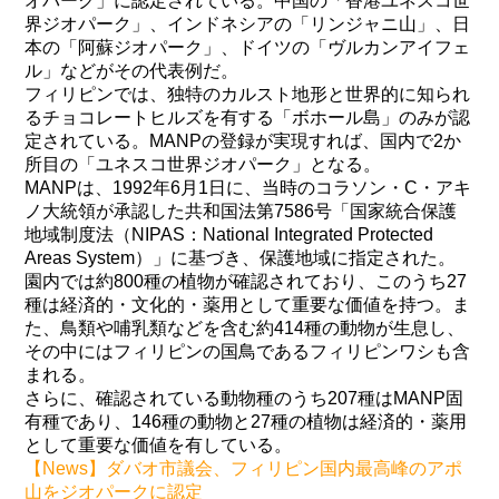
オパーク」に認定されている。中国の「香港ユネスコ世
界ジオパーク」、インドネシアの「リンジャニ山」、日
本の「阿蘇ジオパーク」、ドイツの「ヴルカンアイフェ
ル」などがその代表例だ。
フィリピンでは、独特のカルスト地形と世界的に知られ
るチョコレートヒルズを有する「ボホール島」のみが認
定されている。MANPの登録が実現すれば、国内で2か
所目の「ユネスコ世界ジオパーク」となる。
MANPは、1992年6月1日に、当時のコラソン・C・アキ
ノ大統領が承認した共和国法第7586号「国家統合保護
地域制度法（NIPAS：National Integrated Protected
Areas System）」に基づき、保護地域に指定された。
園内では約800種の植物が確認されており、このうち27
種は経済的・文化的・薬用として重要な価値を持つ。ま
た、鳥類や哺乳類などを含む約414種の動物が生息し、
その中にはフィリピンの国鳥であるフィリピンワシも含
まれる。
さらに、確認されている動物種のうち207種はMANP固
有種であり、146種の動物と27種の植物は経済的・薬用
として重要な価値を有している。
【News】ダバオ市議会、フィリピン国内最高峰のアポ
山をジオパークに認定