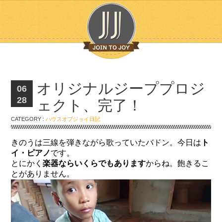
オリジナルジーププロジ
06
28
ェクト、完了！
CATEGORY :
ハウスオブジョイ日記
きのうは三線を弾きながら歌っていたバドン。今日は
ト
イ・ピアノ
です。
とにかく
楽器ならいくらでもあります
からね。飽きるこ
とがありません。