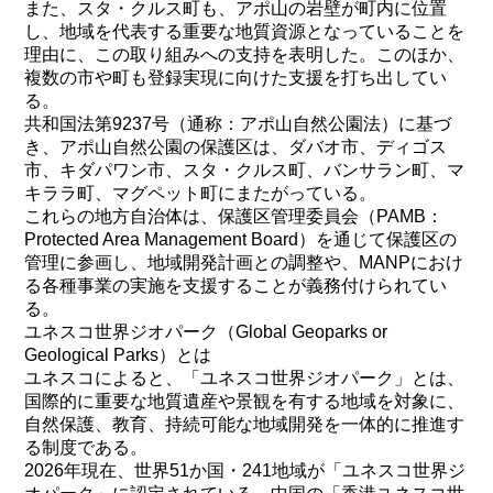
また、スタ・クルス町も、アポ山の岩壁が町内に位置
し、地域を代表する重要な地質資源となっていることを
理由に、この取り組みへの支持を表明した。このほか、
複数の市や町も登録実現に向けた支援を打ち出してい
る。
共和国法第9237号（通称：アポ山自然公園法）に基づ
き、アポ山自然公園の保護区は、ダバオ市、ディゴス
市、キダパワン市、スタ・クルス町、バンサラン町、マ
キララ町、マグペット町にまたがっている。
これらの地方自治体は、保護区管理委員会（PAMB：
Protected Area Management Board）を通じて保護区の
管理に参画し、地域開発計画との調整や、MANPにおけ
る各種事業の実施を支援することが義務付けられてい
る。
ユネスコ世界ジオパーク（Global Geoparks or
Geological Parks）とは
ユネスコによると、「ユネスコ世界ジオパーク」とは、
国際的に重要な地質遺産や景観を有する地域を対象に、
自然保護、教育、持続可能な地域開発を一体的に推進す
る制度である。
2026年現在、世界51か国・241地域が「ユネスコ世界ジ