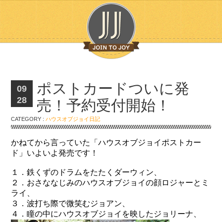
ポストカードついに発
09
28
売！予約受付開始！
CATEGORY :
ハウスオブジョイ日記
かねてから言っていた「ハウスオブジョイポストカー
ド」いよいよ発売です！
１．鉄くずのドラムをたたくダーウィン、
２．おさななじみのハウスオブジョイの顔ロジャーとミ
ライ、
３．波打ち際で微笑むジョアン、
４．瞳の中にハウスオブジョイを映したジョリーナ、