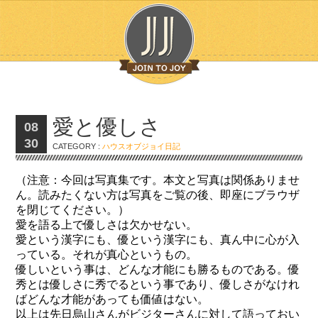
愛と優しさ
08
30
CATEGORY :
ハウスオブジョイ日記
（注意：今回は写真集です。本文と写真は関係ありませ
ん。読みたくない方は写真をご覧の後、即座にブラウザ
を閉じてください。）
愛を語る上で優しさは欠かせない。
愛という漢字にも、優という漢字にも、真ん中に心が入
っている。それが真心というもの。
優しいという事は、どんな才能にも勝るものである。優
秀とは優しさに秀でるという事であり、優しさがなけれ
ばどんな才能があっても価値はない。
以上は先日烏山さんがビジターさんに対して語っておい