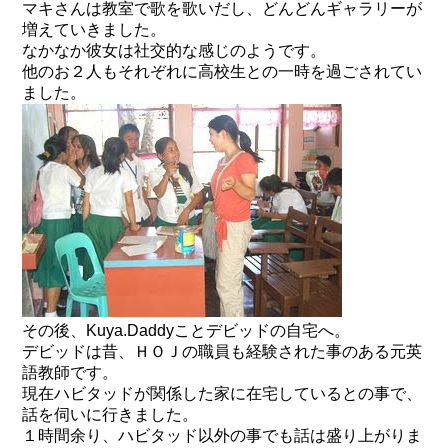
マキさんは教室で歌を歌いだし、どんどんギャラリーが
増えていきました。
なかなか彼女は社交的な感じのようです。
他のお２人もそれぞれに高校生との一時を過ごされてい
ました。
その後、Kuya.Daddyことデビッドの自宅へ。
デビッドは昔、ＨＯＪの職員も経験された事のある元英
語教師です。
現在ハビタッドが関係した家に在宅しているとの事で、
話を伺いに行きました。
１時間余り、ハビタッド以外の事でも話は盛り上がりま