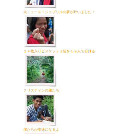
大ニュース！ジェプリルの夢が叶いました！
２４枚入りビスケット３袋を１２人で分ける
クリスティンの弟たち
僕たちが友達になるよ