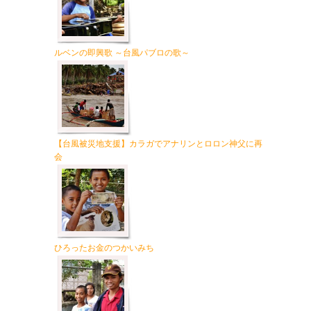
ルベンの即興歌 ～台風パブロの歌～
【台風被災地支援】カラガでアナリンとロロン神父に再
会
ひろったお金のつかいみち