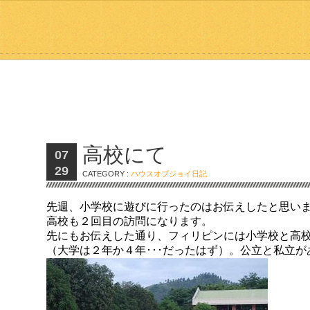
高校にて
07
29
CATEGORY :
ハウスオブジョイ日記
先週、小学校に遊びに行ったのはお伝えしたと思い
高校も２回目の訪問になります。
先にもお伝えした通り、フィリピンには小学校と高
（大学は２年か４年･･･だったはず）。公立と私立