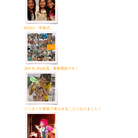
HOJの「卒業式」
Join to Joy会員、募集開始です！
インダイが家族で暮らせることになりました！