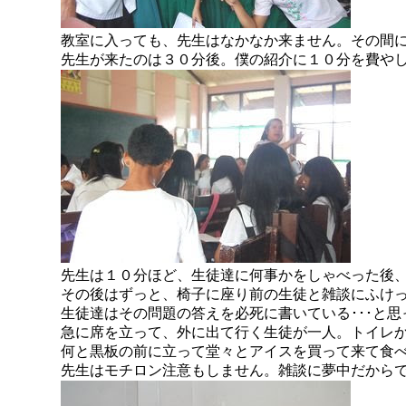
教室に入っても、先生はなかなか来ません。その間
先生が来たのは３０分後。僕の紹介に１０分を費や
先生は１０分ほど、生徒達に何事かをしゃべった後
その後はずっと、椅子に座り前の生徒と雑談にふけ
生徒達はその問題の答えを必死に書いている･･･と
急に席を立って、外に出て行く生徒が一人。トイレ
何と黒板の前に立って堂々とアイスを買って来て食
先生はモチロン注意もしません。雑談に夢中だから