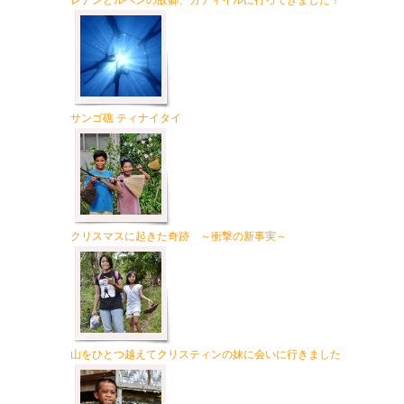
レナンとルベンの故郷、カティイルに行ってきました！
サンゴ礁 ティナイタイ
クリスマスに起きた奇跡 ～衝撃の新事実～
山をひとつ越えてクリスティンの妹に会いに行きました