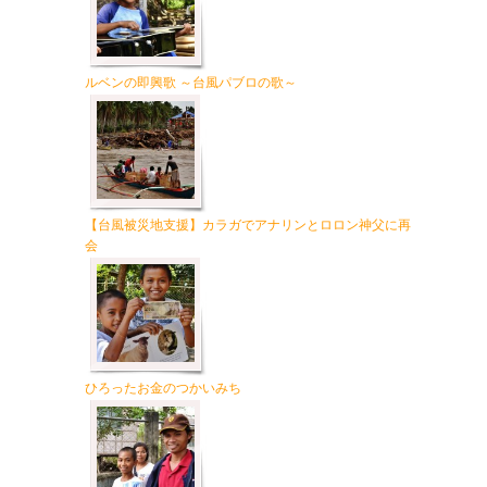
ルベンの即興歌 ～台風パブロの歌～
【台風被災地支援】カラガでアナリンとロロン神父に再
会
ひろったお金のつかいみち