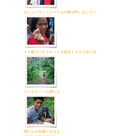
大ニュース！ジェプリルの夢が叶いました！
２４枚入りビスケット３袋を１２人で分ける
クリスティンの弟たち
僕たちが友達になるよ