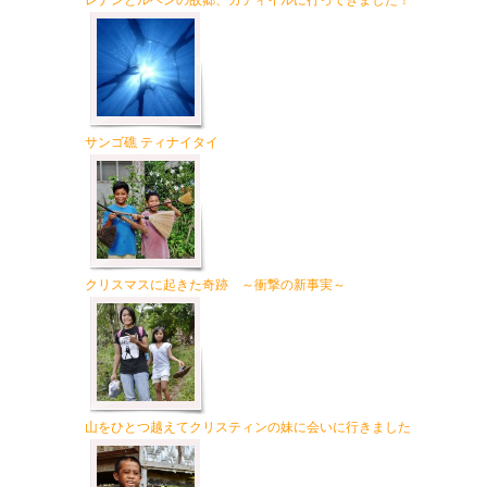
レナンとルベンの故郷、カティイルに行ってきました！
サンゴ礁 ティナイタイ
クリスマスに起きた奇跡 ～衝撃の新事実～
山をひとつ越えてクリスティンの妹に会いに行きました