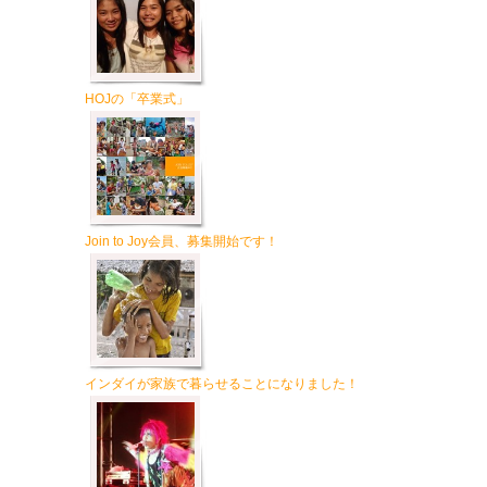
HOJの「卒業式」
Join to Joy会員、募集開始です！
インダイが家族で暮らせることになりました！