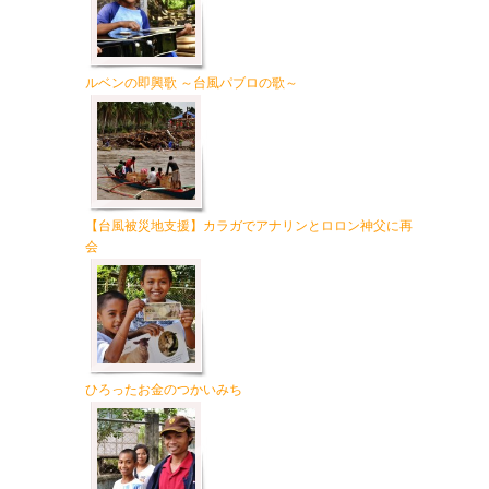
ルベンの即興歌 ～台風パブロの歌～
【台風被災地支援】カラガでアナリンとロロン神父に再
会
ひろったお金のつかいみち