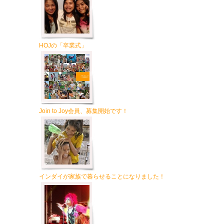
HOJの「卒業式」
Join to Joy会員、募集開始です！
インダイが家族で暮らせることになりました！