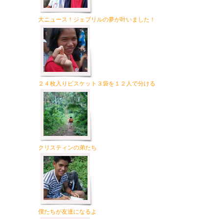
大ニュース！ジェプリルの夢が叶いました！
２４枚入りビスケット３袋を１２人で分ける
クリスティンの弟たち
僕たちが友達になるよ