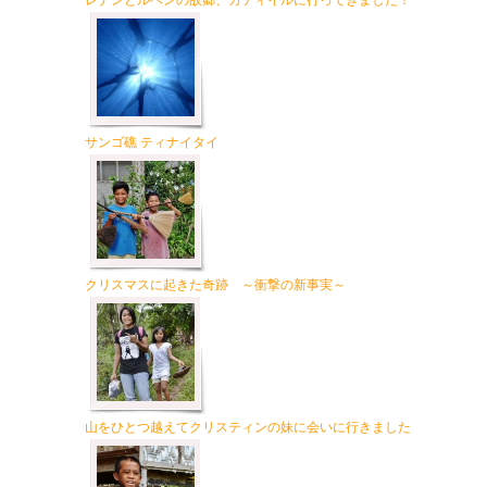
レナンとルベンの故郷、カティイルに行ってきました！
サンゴ礁 ティナイタイ
クリスマスに起きた奇跡 ～衝撃の新事実～
山をひとつ越えてクリスティンの妹に会いに行きました