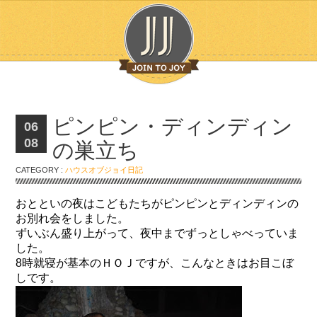
ピンピン・ディンディン
06
08
の巣立ち
CATEGORY :
ハウスオブジョイ日記
おとといの夜はこどもたちがピンピンとディンディンの
お別れ会をしました。
ずいぶん盛り上がって、夜中までずっとしゃべっていま
した。
8時就寝が基本のＨＯＪですが、こんなときはお目こぼ
しです。