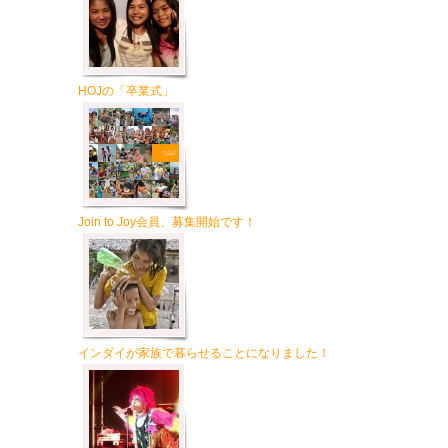
HOJの「卒業式」
Join to Joy会員、募集開始です！
インダイが家族で暮らせることになりました！