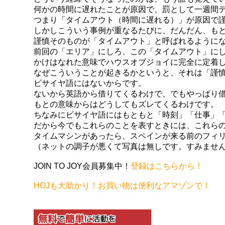
何かの時間に遅れたことが原因で、罰として一週間
つまり「タイムアウト（時間に遅れる）」が原因で
しかしこういう事例が重なるたびに、だんだん、も
謹慎そのものが「タイムアウト」と呼ばれるように
前回の「エリア」にしろ、この「タイムアウト」に
かけはなれた意味でハウスオブジョイに完全に定着
なぜこういうことが起きるかというと、それは「謹
ビサイヤ語にはないからです。
ないから英語から借りてくるわけで、でもやっぱり
もとの意味からはどうしてもズレてくるわけです。
ちなみにビサイヤ語にはもともと「時刻」「仕事」
だから今でもこれらのことを表すときには、これら
タイムマシンがあったら、スペインが来る前のフィ
（ネットの調子が悪くて写真は無しです。すみませ
JOIN TO JOY会員募集中！
登録はこちらから！
HOJも大助かり！お買い物は便利なアマゾンで！