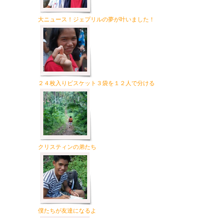
大ニュース！ジェプリルの夢が叶いました！
２４枚入りビスケット３袋を１２人で分ける
クリスティンの弟たち
僕たちが友達になるよ