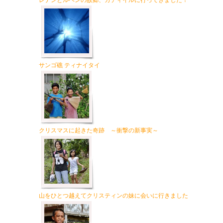
レナンとルベンの故郷、カティイルに行ってきました！
サンゴ礁 ティナイタイ
クリスマスに起きた奇跡 ～衝撃の新事実～
山をひとつ越えてクリスティンの妹に会いに行きました