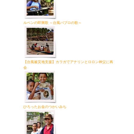
ルベンの即興歌 ～台風パブロの歌～
【台風被災地支援】カラガでアナリンとロロン神父に再
会
ひろったお金のつかいみち