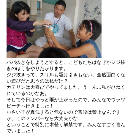
ババ抜きをしようとすると、こどもたちはなぜかジジ抜
きのほうをやりたがります。
ジジ抜きって、スリルも駆け引きもない、全然面白くな
い遊びだと思うのは私だけ？
カテリンは大喜びでやってました。うーん…私がひねく
れているのかなあ。
そして今日はやっと雨が上がったので、みんなでウラワ
ビーチへ行きました！
小さい子が真似すると危ないので普段は禁止なんです
が、このメンバーなら大丈夫かな、
ということで特別に木登り解禁です。みんなすごく喜ん
でいました！