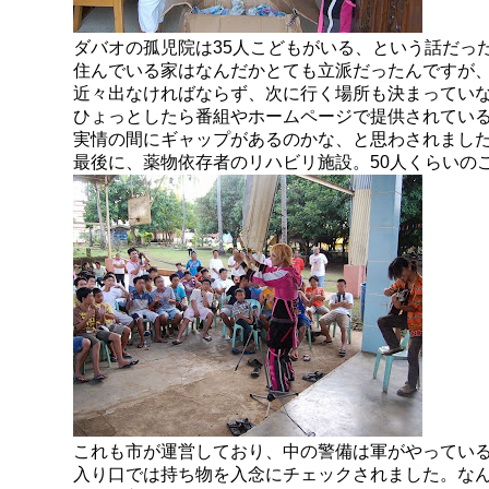
ダバオの孤児院は35人こどもがいる、という話だっ
住んでいる家はなんだかとても立派だったんですが
近々出なければならず、次に行く場所も決まってい
ひょっとしたら番組やホームページで提供されてい
実情の間にギャップがあるのかな、と思わされまし
最後に、薬物依存者のリハビリ施設。50人くらいの
これも市が運営しており、中の警備は軍がやってい
入り口では持ち物を入念にチェックされました。な