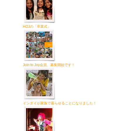
HOJの「卒業式」
Join to Joy会員、募集開始です！
インダイが家族で暮らせることになりました！