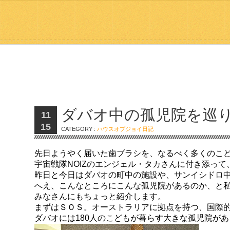
ダバオ中の孤児院を巡
11
15
CATEGORY :
ハウスオブジョイ日記
先日ようやく届いた歯ブラシを、なるべく多くのこ
宇宙戦隊NOIZのエンジェル・タカさんに付き添って
昨日と今日はダバオの町中の施設や、サンイシドロ
へえ、こんなところにこんな孤児院があるのか、と
みなさんにもちょっと紹介します。
まずはＳＯＳ。オーストラリアに拠点を持つ、国際
ダバオには180人のこどもが暮らす大きな孤児院が