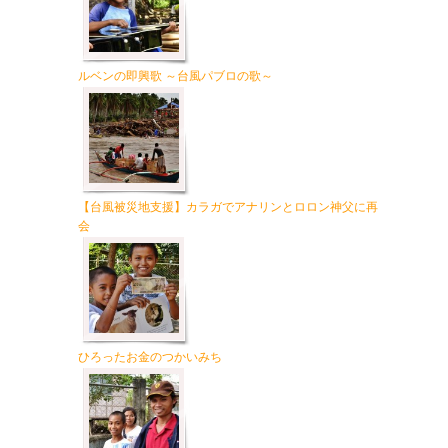
ルベンの即興歌 ～台風パブロの歌～
【台風被災地支援】カラガでアナリンとロロン神父に再
会
ひろったお金のつかいみち