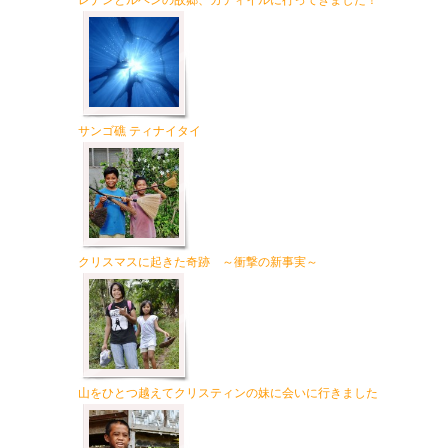
レナンとルベンの故郷、カティイルに行ってきました！
サンゴ礁 ティナイタイ
クリスマスに起きた奇跡 ～衝撃の新事実～
山をひとつ越えてクリスティンの妹に会いに行きました