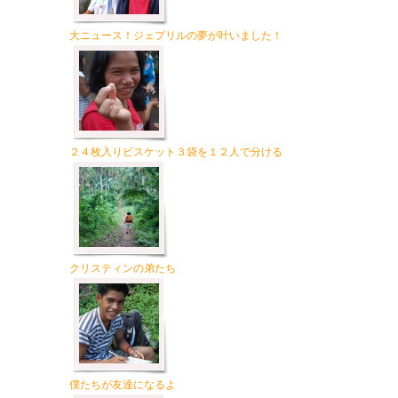
大ニュース！ジェプリルの夢が叶いました！
２４枚入りビスケット３袋を１２人で分ける
クリスティンの弟たち
僕たちが友達になるよ