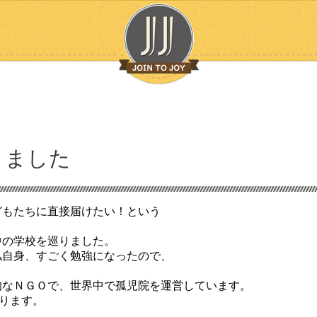
りました
どもたちに直接届けたい！という
、
中の学校を巡りました。
私自身、すごく勉強になったので、
的なＮＧＯで、世界中で孤児院を運営しています。
あります。