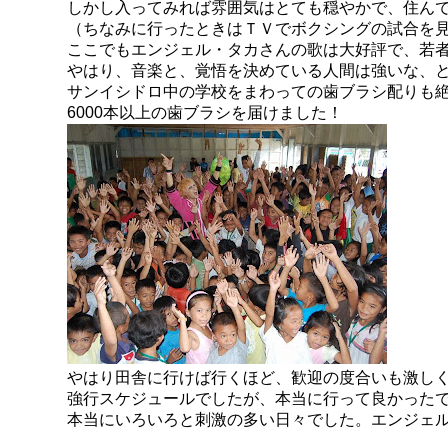
しかし入ってみれば雰囲気はとても穏やかで、住ん
（ちなみに行ったときはＴＶでボクシングの試合を
ここでもエンジェル・タカさんの歌は大好評で、若
やはり、音楽と、覚悟を決めている人間は強いな、
サンイシドロ中の学校をまわっての歯ブラシ配りも絶
6000本以上の歯ブラシを届けました！
やはり田舎に行けば行くほど、歓迎の度合いも激し
強行スケジュールでしたが、本当に行って良かった
本当にいろいろと刺激の多い日々でした。エンジェ