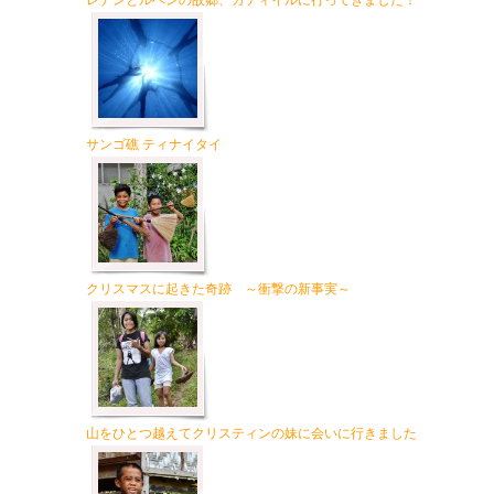
レナンとルベンの故郷、カティイルに行ってきました！
サンゴ礁 ティナイタイ
クリスマスに起きた奇跡 ～衝撃の新事実～
山をひとつ越えてクリスティンの妹に会いに行きました