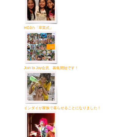
HOJの「卒業式」
Join to Joy会員、募集開始です！
インダイが家族で暮らせることになりました！