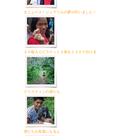
大ニュース！ジェプリルの夢が叶いました！
２４枚入りビスケット３袋を１２人で分ける
クリスティンの弟たち
僕たちが友達になるよ