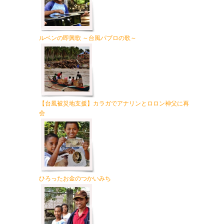
ルベンの即興歌 ～台風パブロの歌～
【台風被災地支援】カラガでアナリンとロロン神父に再
会
ひろったお金のつかいみち