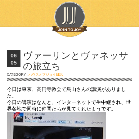
ヴァーリンとヴァネッサ
06
05
の旅立ち
CATEGORY :
ハウスオブジョイ日記
今日は東京、高円寺教会で烏山さんの講演がありまし
た。
今日の講演はなんと、インターネットで生中継され、世
界各地で同時に仲間たちが見てくれたようです。