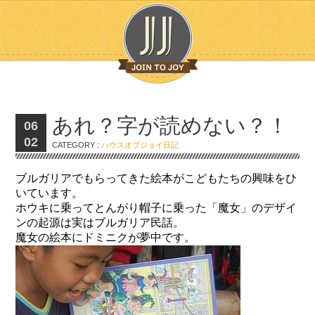
あれ？字が読めない？！
06
02
CATEGORY :
ハウスオブジョイ日記
ブルガリアでもらってきた絵本がこどもたちの興味をひ
いています。
ホウキに乗ってとんがり帽子に乗った「魔女」のデザイ
ンの起源は実はブルガリア民話。
魔女の絵本にドミニクが夢中です。