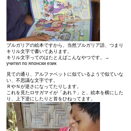
ブルガリアの絵本ですから、当然ブルガリア語、つまり
キリル文字で書いてあります。
キリル文字ってのはたとえばこんなやつです。→
учител по японски език
見ての通り、アルファベットに似ているようで似ていな
い、不思議な文字です。
ＲやＮが逆さになってたりします。
これを見たロサガマイが「あれ？」と、絵本を横にした
り、上下逆にしたりと首をひねってます。