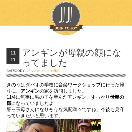
アンギンが母親の顔にな
11
11
ってました
CATEGORY :
ハウスオブジョイ日記
きのうはダバオの学校に音楽ワークショップに行った帰
りに、
アンギン
の家を訪問しました。
11/4に無事に男の子を産んだアンギン、すっかり
母親の
顔
になっていましたよ！
肝っ玉母さんになりそうな気配満々ですね。今後も見守
っていきたいと思います。