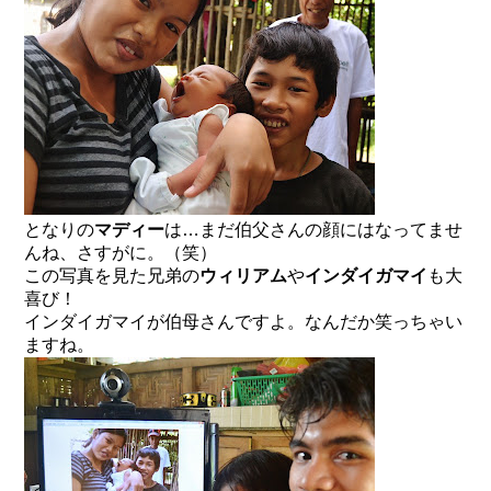
となりの
マディー
は…まだ伯父さんの顔にはなってませ
んね、さすがに。（笑）
この写真を見た兄弟の
ウィリアム
や
インダイガマイ
も大
喜び！
インダイガマイが伯母さんですよ。なんだか笑っちゃい
ますね。