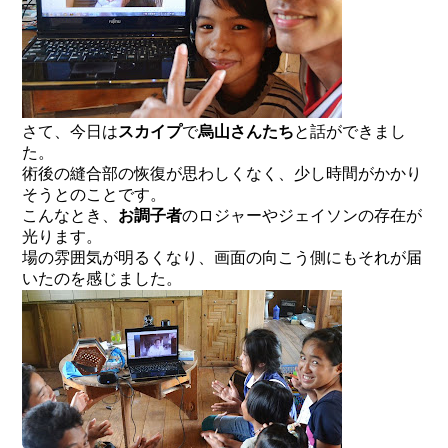
さて、今日は
スカイプ
で
烏山さんたち
と話ができまし
た。
術後の縫合部の恢復が思わしくなく、少し時間がかかり
そうとのことです。
こんなとき、
お調子者
のロジャーやジェイソンの存在が
光ります。
場の雰囲気が明るくなり、画面の向こう側にもそれが届
いたのを感じました。