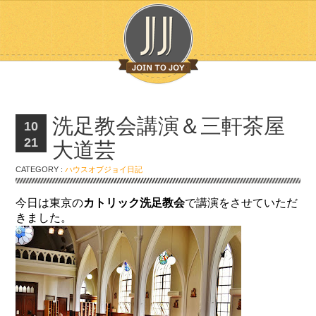
洗足教会講演＆三軒茶屋
10
21
大道芸
CATEGORY :
ハウスオブジョイ日記
今日は東京の
カトリック洗足教会
で講演をさせていただ
きました。