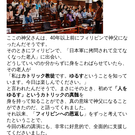
ここの神父さんは、40年以上前にフィリピンで神父にな
ったんだそうです。
そのときにフィリピンで、「日本軍に拷問されて立てな
くなった老人」に出会い、
どうしていいのか分からずに身をこわばらせていたら、
その老人が
「私は
カトリック教徒
です。
ゆるす
ということを知って
います。今日は楽しんでください。」
と言われたんだそうで。まさにそのとき、初めて
「人を
ゆるす」というカトリックの真髄
を
身を持って知ることができ、真の意味で神父になること
ができたのだ、と語ってくれました。
それ以来、「
フィリピンへの恩返し
」をずっと考えてい
たということで、
今回の私の講演にも、非常に好意的で、全面的に支援し
てくださいました。