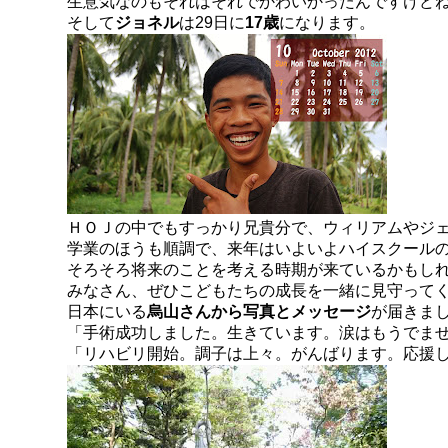
生意気なのもそれはそれでかわいかったんですけど
そして
ジョネル
は29日に
17歳
になります。
ＨＯＪの中でもすっかり兄貴分で、ウィリアムやジ
学業のほうも順調で、来年はいよいよハイスクールの
そろそろ将来のことを考える時期が来ているかもし
みなさん、ぜひこどもたちの成長を一緒に見守って
日本にいる
烏山さんから写真とメッセージ
が届きま
「手術成功しました。生きています。涙はもうでま
「リハビリ開始。調子は上々。がんばります。応援