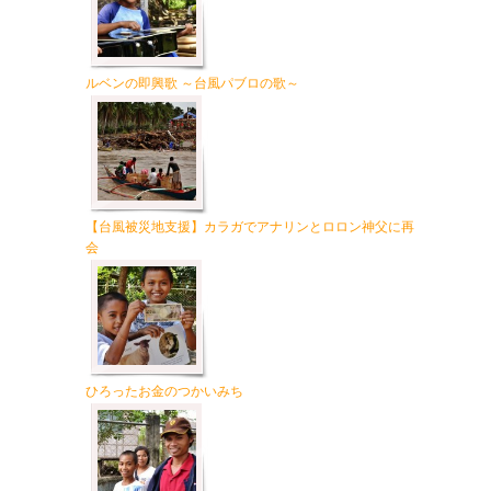
ルベンの即興歌 ～台風パブロの歌～
【台風被災地支援】カラガでアナリンとロロン神父に再
会
ひろったお金のつかいみち