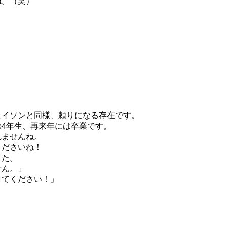
ね。（笑）
ェイソンと同様、頼りになる存在です。
4年生、再来年には卒業です。
れませんね。
くださいね！
した。
せん。」
してください！」