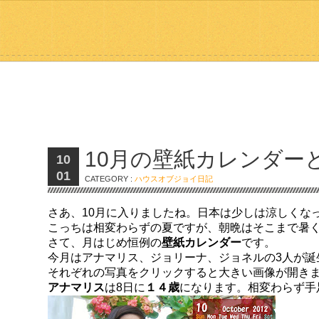
10月の壁紙カレンダー
10
01
CATEGORY :
ハウスオブジョイ日記
さあ、10月に入りましたね。日本は少しは涼しくな
こっちは相変わらずの夏ですが、朝晩はそこまで暑
さて、月はじめ恒例の
壁紙カレンダー
です。
今月はアナマリス、ジョリーナ、ジョネルの3人が誕
それぞれの写真をクリックすると大きい画像が開き
アナマリス
は8日に
１４歳
になります。相変わらず手