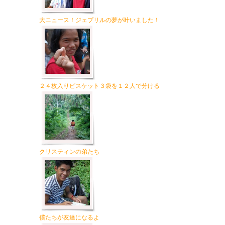
大ニュース！ジェプリルの夢が叶いました！
２４枚入りビスケット３袋を１２人で分ける
クリスティンの弟たち
僕たちが友達になるよ