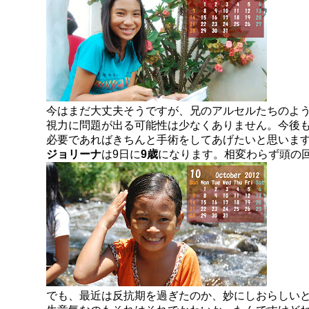
今はまだ大丈夫そうですが、兄のアルセルたちのよ
視力に問題が出る可能性は少なくありません。今後
必要であればきちんと手術をしてあげたいと思いま
ジョリーナ
は9日に
9歳
になります。相変わらず頭の
でも、最近は反抗期を過ぎたのか、妙にしおらしい