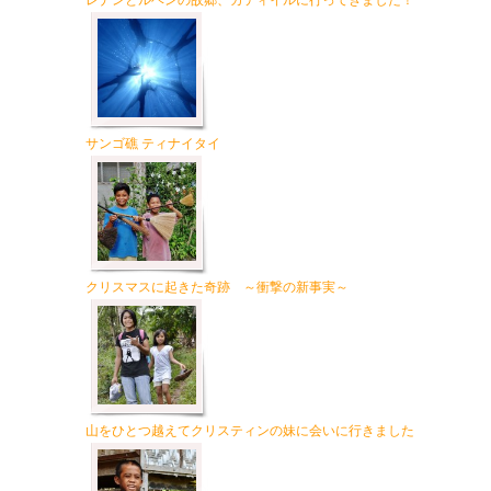
レナンとルベンの故郷、カティイルに行ってきました！
サンゴ礁 ティナイタイ
クリスマスに起きた奇跡 ～衝撃の新事実～
山をひとつ越えてクリスティンの妹に会いに行きました