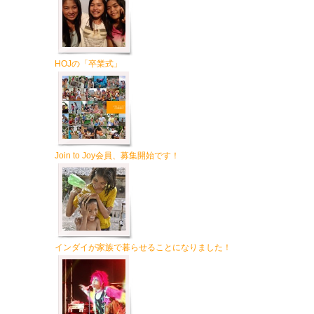
HOJの「卒業式」
Join to Joy会員、募集開始です！
インダイが家族で暮らせることになりました！