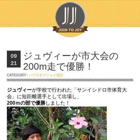
ジュヴィーが市大会の
09
21
200m走で優勝！
CATEGORY :
ハウスオブジョイ日記
ジュヴィー
が学校で行われた「サンイシドロ市体育大
会」に短距離選手として出場し、
200ｍの部で優勝
しました！