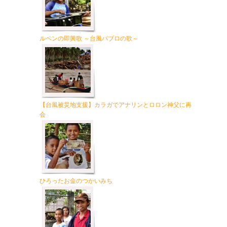
ルベンの即興歌 ～台風パブロの歌～
【台風被災地支援】カラガでアナリンとロロン神父に再
会
ひろったお金のつかいみち