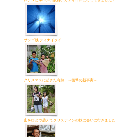
レナンとルベンの故郷、カティイルに行ってきました！
サンゴ礁 ティナイタイ
クリスマスに起きた奇跡 ～衝撃の新事実～
山をひとつ越えてクリスティンの妹に会いに行きました