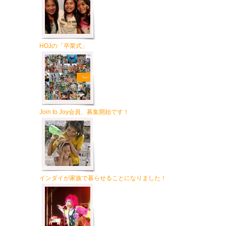
HOJの「卒業式」
Join to Joy会員、募集開始です！
インダイが家族で暮らせることになりました！