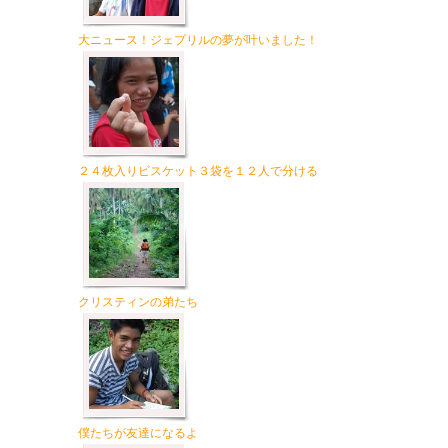
大ニュース！ジェプリルの夢が叶いました！
２４枚入りビスケット３袋を１２人で分ける
クリスティンの弟たち
僕たちが友達になるよ