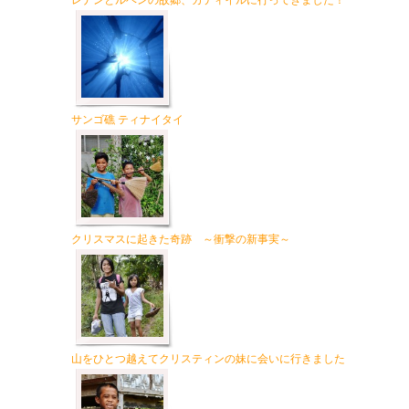
レナンとルベンの故郷、カティイルに行ってきました！
サンゴ礁 ティナイタイ
クリスマスに起きた奇跡 ～衝撃の新事実～
山をひとつ越えてクリスティンの妹に会いに行きました