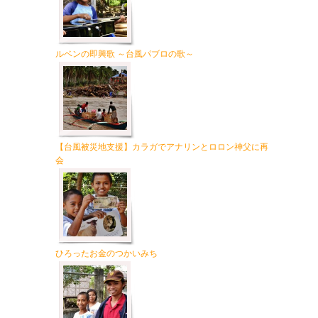
ルベンの即興歌 ～台風パブロの歌～
【台風被災地支援】カラガでアナリンとロロン神父に再
会
ひろったお金のつかいみち