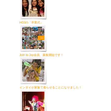
HOJの「卒業式」
Join to Joy会員、募集開始です！
インダイが家族で暮らせることになりました！