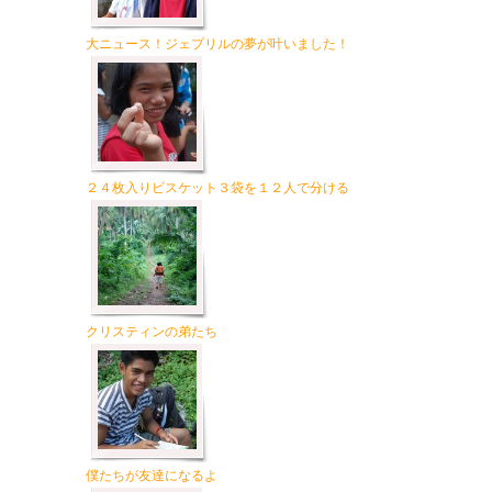
大ニュース！ジェプリルの夢が叶いました！
２４枚入りビスケット３袋を１２人で分ける
クリスティンの弟たち
僕たちが友達になるよ