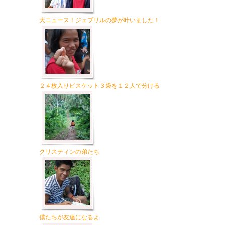
大ニュース！ジェプリルの夢が叶いました！
２４枚入りビスケット３袋を１２人で分ける
クリスティンの弟たち
僕たちが友達になるよ