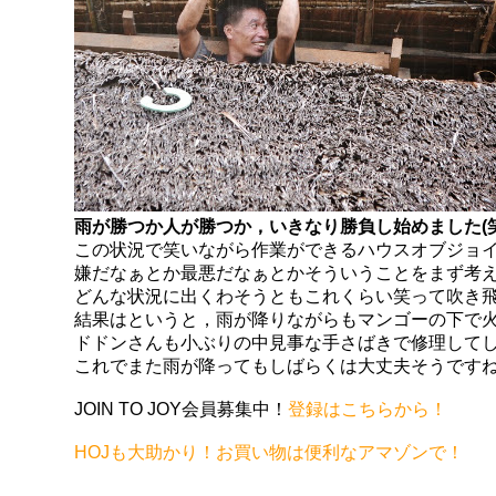
雨が勝つか人が勝つか，いきなり勝負し始めました(笑
この状況で笑いながら作業ができるハウスオブジョ
嫌だなぁとか最悪だなぁとかそういうことをまず考
どんな状況に出くわそうともこれくらい笑って吹き
結果はというと，雨が降りながらもマンゴーの下で
ドドンさんも小ぶりの中見事な手さばきで修理して
これでまた雨が降ってもしばらくは大丈夫そうです
JOIN TO JOY会員募集中！
登録はこちらから！
HOJも大助かり！お買い物は便利なアマゾンで！