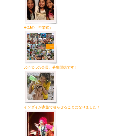
HOJの「卒業式」
Join to Joy会員、募集開始です！
インダイが家族で暮らせることになりました！