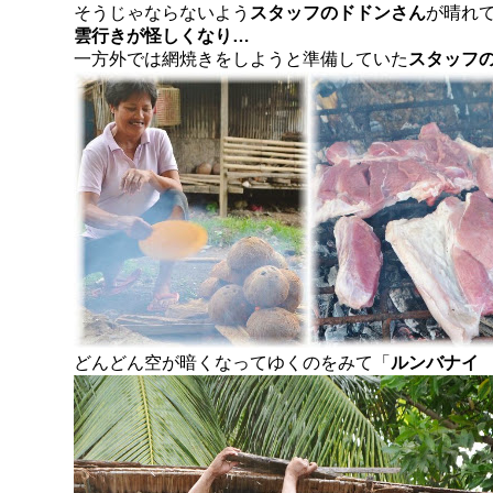
そうじゃならないよう
スタッフのドドンさん
が晴れ
雲行きが怪しくなり…
一方
外では網焼き
をしようと準備していた
スタッフ
どんどん空が暗くなってゆくのをみて「
ルンバナイ 