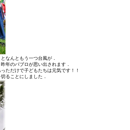
くとなんともう一つ台風が．
．昨年のパブロが思い出されます．
あっただけで子どもたちは元気です！！
を切ることにしました．