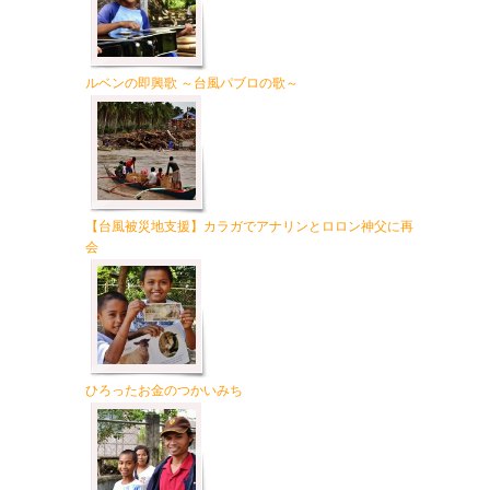
ルベンの即興歌 ～台風パブロの歌～
【台風被災地支援】カラガでアナリンとロロン神父に再
会
ひろったお金のつかいみち