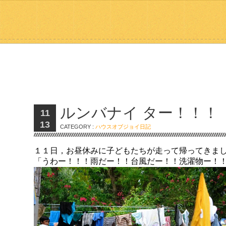
ルンバナイ ター！！！
11
13
CATEGORY :
ハウスオブジョイ日記
１１日，お昼休みに子どもたちが走って帰ってきま
「うわー！！！雨だー！！台風だー！！洗濯物ー！