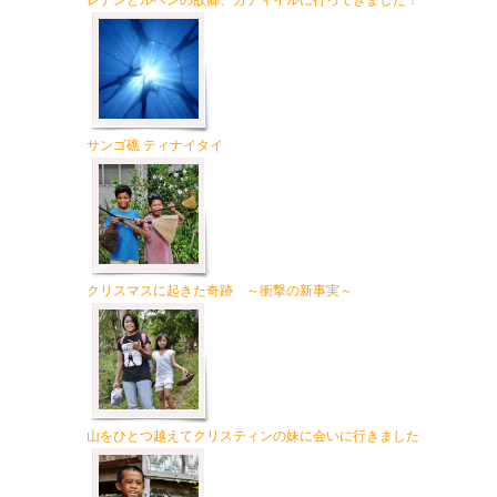
レナンとルベンの故郷、カティイルに行ってきました！
サンゴ礁 ティナイタイ
クリスマスに起きた奇跡 ～衝撃の新事実～
山をひとつ越えてクリスティンの妹に会いに行きました