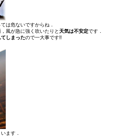
っては危ないですからね．
雨，風が急に強く吹いたりと
天気は不安定
です．
れてしまった
ので一大事です!!
まいます．