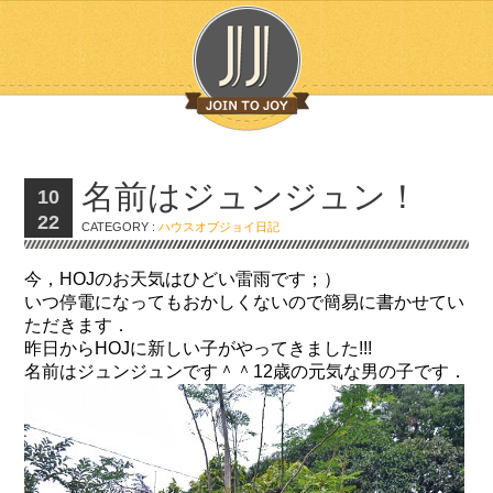
名前はジュンジュン！
10
22
CATEGORY :
ハウスオブジョイ日記
今，HOJのお天気はひどい雷雨です；）
いつ停電になってもおかしくないので簡易に書かせてい
ただきます．
昨日からHOJに新しい子がやってきました!!!
名前はジュンジュンです＾＾12歳の元気な男の子です．