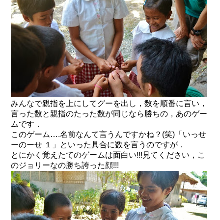
みんなで親指を上にしてグーを出し，数を順番に言い，
言った数と親指のたった数が同じなら勝ちの，あのゲー
ムです．
このゲーム….名前なんて言うんですかね？(笑)「いっせ
ーのーせ １」といった具合に数を言うのですが．
とにかく覚えたてのゲームは面白い!!!見てください，こ
のジョリーなの勝ち誇った顔!!!