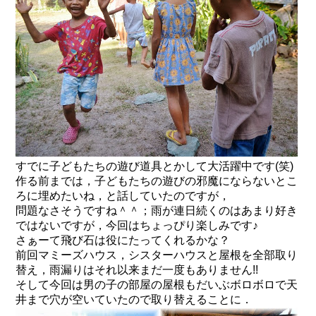
すでに子どもたちの遊び道具とかして大活躍中です(笑)
作る前までは，子どもたちの遊びの邪魔にならないとこ
ろに埋めたいね，と話していたのですが，
問題なさそうですね＾＾；雨が連日続くのはあまり好き
ではないですが，今回はちょっぴり楽しみです♪
さぁーて飛び石は役にたってくれるかな？
前回マミーズハウス，シスターハウスと屋根を全部取り
替え，雨漏りはそれ以来まだ一度もありません!!
そして今回は男の子の部屋の屋根もだいぶボロボロで天
井まで穴が空いていたので取り替えることに．