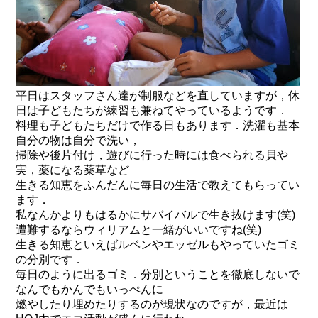
平日はスタッフさん達が制服などを直していますが，休
日は子どもたちが練習も兼ねてやっているようです．
料理も子どもたちだけで作る日もあります．洗濯も基本
自分の物は自分で洗い，
掃除や後片付け，遊びに行った時には食べられる貝や
実，薬になる薬草など
生きる知恵をふんだんに毎日の生活で教えてもらってい
ます．
私なんかよりもはるかにサバイバルで生き抜けます(笑)
遭難するならウィリアムと一緒がいいですね(笑)
生きる知恵といえばルベンやエッゼルもやっていたゴミ
の分別です．
毎日のように出るゴミ．分別ということを徹底しないで
なんでもかんでもいっぺんに
燃やしたり埋めたりするのが現状なのですが，最近は