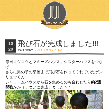
飛び石が完成しました!!!
10
20
CATEGORY :
ハウスオブジョイ日記
毎日コツコツとマミーズハウス，シスターハウスをつな
げ，
さらに男の子の部屋まで飛び石を作ってくれていたゲン
リュウくん．
シャロームハウスから石を集めるのも合わせたら
約2週
間強
かかり，ついに完成しました＾＾