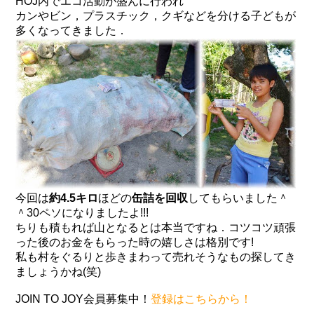
HOJ内でエコ活動が盛んに行われ
カンやビン，プラスチック，クギなどを分ける子どもが
多くなってきました．
今回は
約4.5キロ
ほどの
缶詰を回収
してもらいました＾
＾
30ペソ
になりましたよ!!!
ちりも積もれば山となるとは本当ですね．コツコツ頑張
った後のお金をもらった時の嬉しさは格別です!
私も村をぐるりと歩きまわって売れそうなもの探してき
ましょうかね(笑)
JOIN TO JOY会員募集中！
登録はこちらから！