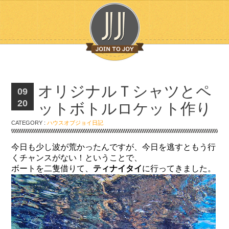
オリジナルＴシャツとペ
09
20
ットボトルロケット作り
CATEGORY :
ハウスオブジョイ日記
今日も少し波が荒かったんですが、今日を逃すともう行
くチャンスがない！ということで、
ボートを二隻借りて、
ティナイタイ
に行ってきました。