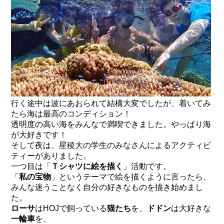
行く途中は波にあおられて結構大変でしたが、着いてみ
たら海は最高のコンディション！
透明度の高い海をみんなで満喫できました。やっぱり海
が大好きです！
そして夜は、星稜大の学生のみなさんによるアクティビ
ティーがありました。
一つ目は「
Ｔシャツに絵を描く
」活動です。
「
私の宝物
」というテーマで絵を描くように言ったら、
みんな迷うことなく自分の好きなものを描き始めまし
た。
ローサ
はHOJで飼っている
猫たち
を、
ドドン
は大好きな
一輪車
を、