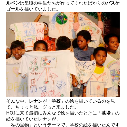
ルベン
は星稜の学生たちが作ってくれたばかりの
バスケ
ゴール
を描いていました。
そんな中、
レナン
が「
学校
」の絵を描いているのを見
て、ちょっと私、グっと来ました。
HOJに来て最初にみんなで絵を描いたときに「
墓場
」の
絵を描いていたレナンが、
「私の宝物」というテーマで、学校の絵を描いたんです