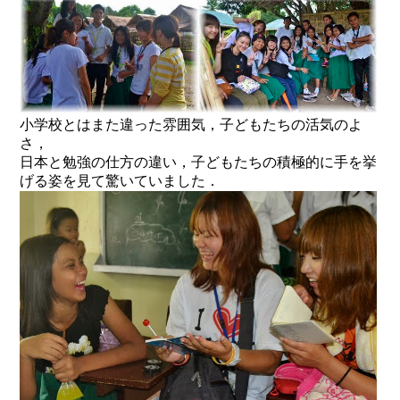
小学校とはまた違った雰囲気，子どもたちの活気のよ
さ，
日本と勉強の仕方の違い，子どもたちの
積極的に手を挙
げる姿
を見て驚いていました．