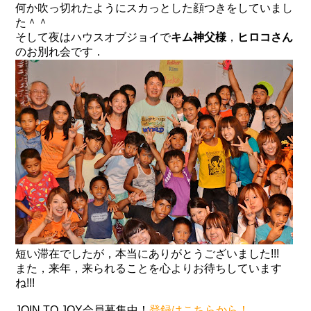
何か吹っ切れたようにスカっとした顔つきをしていまし
た＾＾
そして夜はハウスオブジョイで
キム神父様
，
ヒロコさん
のお別れ会です．
短い滞在でしたが，本当にありがとうございました!!!
また，来年，来られることを心よりお待ちしています
ね!!!
JOIN TO JOY会員募集中！
登録はこちらから！