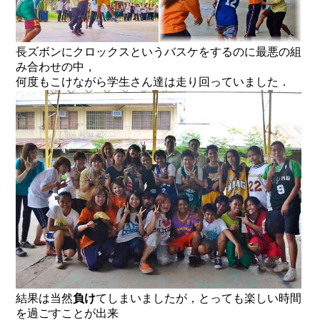
長ズボン
に
クロックス
というバスケをするのに最悪の組
み合わせの中，
何度もこけながら学生さん達は走り回っていました．
結果は当然
負け
てしまいましたが，とっても楽しい時間
を過ごすことが出来