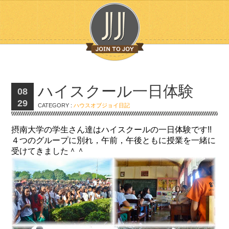
ハイスクール一日体験
08
29
CATEGORY :
ハウスオブジョイ日記
摂南大学の学生さん達は
ハイスクールの一日体験
です!!
４つのグループに別れ，午前，午後ともに授業を一緒に
受けてきました＾＾