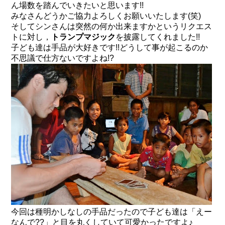
ん場数を踏んでいきたいと思います!!
みなさんどうかご協力よろしくお願いいたします(笑)
そしてシンさんは突然の何か出来ますかというリクエス
トに対し，
トランプマジック
を披露してくれました!!
子ども達は手品が大好きです!!どうして事が起こるのか
不思議で仕方ないですよね!?
今回は種明かしなしの手品だったので子ども達は「えー
なんで??」と目を丸くしていて可愛かったですよ♪