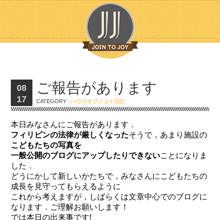
ご報告があります
08
17
CATEGORY :
ハウスオブジョイ日記
本日みなさんにご報告があります．
フィリピンの法律が厳しくなった
そうで，あまり施設の
こどもたちの写真を
一般公開のブログにアップしたりできない
ことになりま
した．
どうにかして新しいかたちで，みなさんにこどもたちの
成長を見守ってもらえるように
これから考えますが，しばらくは文章中心でのブログに
なります．ご理解お願いします！
では本日の出来事です!