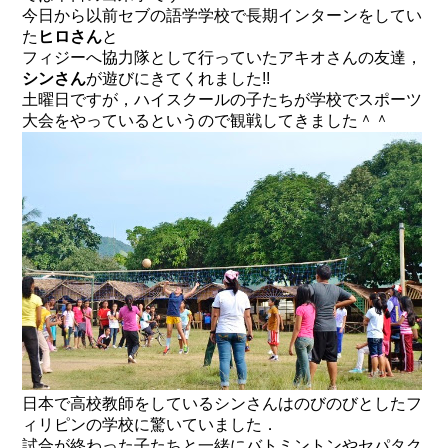
今日から以前セブの語学学校で長期インターンをしてい
た
ヒロさん
と
フィジーへ協力隊として行っていたアキオさんの友達，
シンさん
が遊びにきてくれました!!
土曜日ですが，ハイスクールの子たちが
学校でスポーツ
大会
をやっているというので観戦してきました＾＾
日本で高校教師をしているシンさんはのびのびとしたフ
ィリピンの学校に驚いていました．
試合が終わった子たちと一緒にバトミントンやセパタク