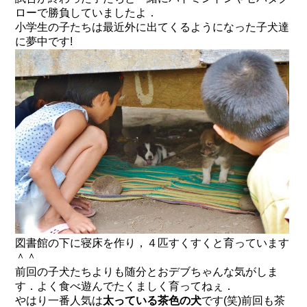
ローで勝負していましたよ．
小学生の子たちは最近外に出てくるようになった子犬達
に夢中です!
図書館の下に寝床を作り，４匹すくすくと育っています
＾＾
前回の子犬たちよりも随分と
おデブちゃん
な気がしま
す．よく食べ遊んでたくましく育ってねぇ．
やはり一番人気は
太っている茶色の犬
です(笑)前回も茶