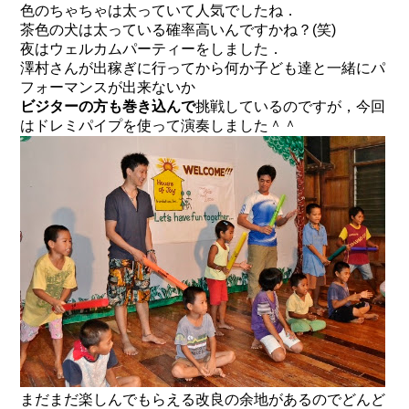
色のちゃちゃは太っていて人気でしたね．
茶色の犬は太っている確率高いんですかね？(笑)
夜はウェルカムパーティーをしました．
澤村さんが出稼ぎに行ってから何か子ども達と一緒にパ
フォーマンスが出来ないか
ビジターの方も巻き込んで
挑戦しているのですが，今回
は
ドレミパイプ
を使って演奏しました＾＾
まだまだ楽しんでもらえる改良の余地があるのでどんど