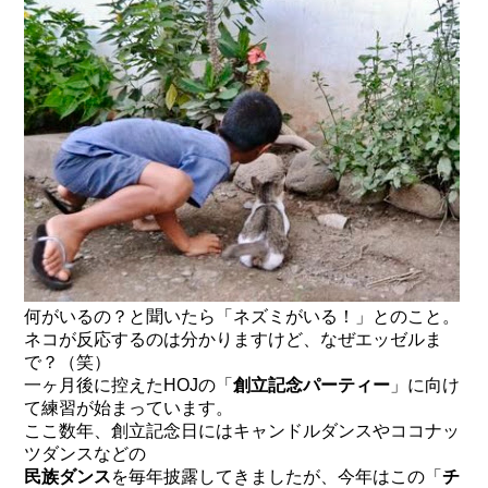
何がいるの？と聞いたら「ネズミがいる！」とのこと。
ネコが反応するのは分かりますけど、なぜエッゼルま
で？（笑）
一ヶ月後に控えたHOJの「
創立記念パーティー
」に向け
て練習が始まっています。
ここ数年、創立記念日にはキャンドルダンスやココナッ
ツダンスなどの
民族ダンス
を毎年披露してきましたが、今年はこの「
チ