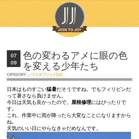
色の変わるアメに眼の色
07
09
を変える少年たち
CATEGORY :
ハウスオブジョイ日記
日本はものすごい
猛暑
だそうですね。でもフィリピンだ
って暑さなら負けません。
今日は天気も良かったので、
屋根修理
にはぴったりで
す。
これ、作業中に雨が降ったら大変なことになりますから
ね。
天気のいい日にやらなきゃだめなんです。