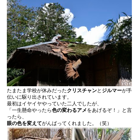
たまたま学校が休みだった
クリスチャン
と
ジルマー
が手
伝いに駆り出されています。
最初はイヤイヤやっていた二人でしたが、
「一生懸命やったら
色の変わるアメ
をあげるぞ！」と言
ったら、
眼の色を変えて
がんばってくれました。（笑）