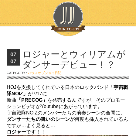
ロジャーとウィリアムが
07
07
ダンサーデビュー！？
CATEGORY :
ハウスオブジョイ日記
HOJを支援してくれている日本のロックバンド
「宇宙戦
隊NOIZ」
が7/17に
新曲
「PRECOG」
を発売するんですが、そのプロモー
ションビデオがYoutubeにあがっています。
宇宙戦隊NOIZのメンバーたちの演奏シーンの合間に、
ダンサーたちの舞いのシーン
が何度も挿入されているん
ですが…よく見ると…
ロジャー
です！！