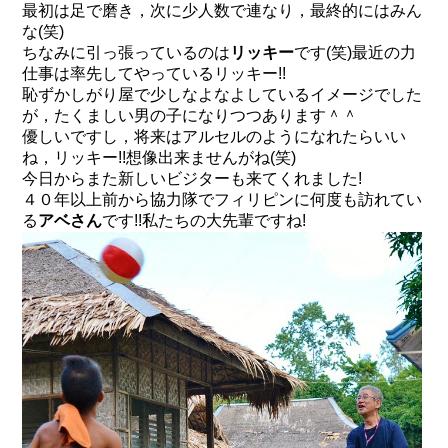
最初は足で磨き，次に少人数で連なり，最終的にはみん
な(笑)
ちなみに引っ張っているのは
リッキー
です(笑)最近の力
仕事は率先してやっているリッキー!!
恥ずかしがり屋で少しなよなよしているイメージでした
が，たくましい男の子になりつつあります＾＾
優しいですし，将来はアルセルのようになれたらいい
ね，リッキー!!想像出来ませんがね(笑)
今日からまた新しいビジターも来てくれました!
４０年以上前から協力隊でフィリピンに何度も訪れてい
る
アベさん
です!!私たちの大先輩ですね!