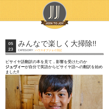
みんなで楽しく大掃除!!
05
23
CATEGORY :
ハウスオブジョイ日記
ビサイヤ語翻訳の本を見て，影響を受けたのか
ジュヴィー
が自分で英語からビサイヤ語への翻訳を始め
ました!!