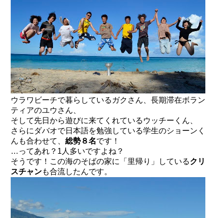
ウラワビーチで暮らしているガクさん、長期滞在ボラン
ティアのユウさん、
そして先日から遊びに来てくれているウッチーくん、
さらにダバオで日本語を勉強している学生のショーンく
んも合わせて、
総勢８名
です！
…ってあれ？1人多いですよね？
そうです！この海のそばの家に「里帰り」している
クリ
スチャン
も合流したんです。