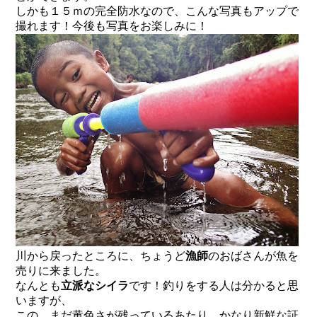
しかも１５ｍの完全防水なので、こんな写真もアップで
撮れます！今後も写真をお楽しみに！
川から戻ったところに、ちょうど
漁師
のおばさんが魚を
売りに来ました。
なんとも
立派な
シイラ
です！釣りをする人は分かると思
いますが、
この、まだ黄色さが残っているあたり、かなり新鮮な証