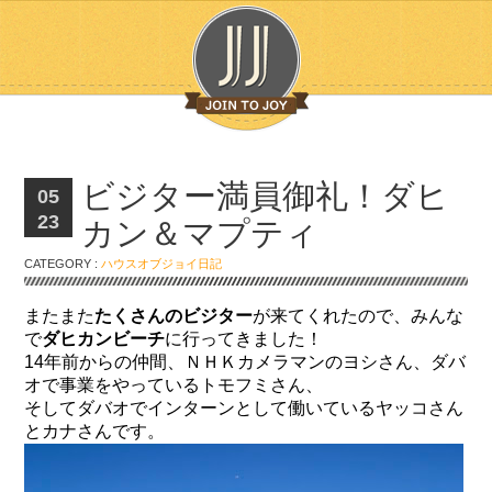
ビジター満員御礼！ダヒ
05
23
カン＆マプティ
CATEGORY :
ハウスオブジョイ日記
またまた
たくさんのビジター
が来てくれたので、みんな
で
ダヒカンビーチ
に行ってきました！
14年前からの仲間、ＮＨＫカメラマンのヨシさん、ダバ
オで事業をやっているトモフミさん、
そしてダバオでインターンとして働いているヤッコさん
とカナさんです。