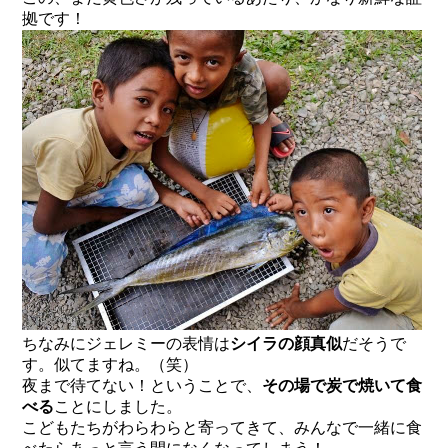
拠です！
ちなみにジェレミーの表情は
シイラの
顔真似
だそうで
す。似てますね。（笑）
夜まで待てない！ということで、
その場で炭で焼いて食
べる
ことにしました。
こどもたちがわらわらと寄ってきて、みんなで一緒に食