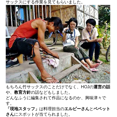
サックスにする作業を見てもらいました。
もちろん竹サックスのことだけでなく、HOJの
運営の話
や、
教育方針
の話などもしました。
どんなふうに編集されて作品になるのか、興味津々で
す。
「現地スタッフ」
は料理担当の
エルビーさん
と
ベベット
さん
にスポットが当てられました。