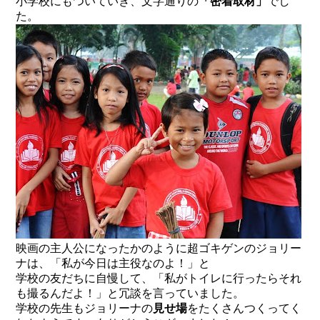
小学校にもついていき、文字通りの
「密着取材」
でし
た。
映画の主人公になったかのように超ゴキゲンのジョリー
ナは、「私が今日は主役なのよ！」と
学校の友だちに自慢して、「私がトイレに行ったらそれ
も撮るんだよ！」と冗談を言っていました。
学校の先生もジョリーナの
見せ場
をたくさんつくってく