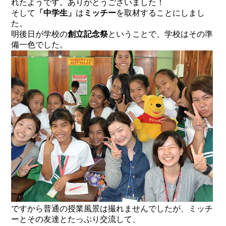
れたようです。ありがとうございました！
そして
「中学生」
は
ミッチー
を取材することにしまし
た。
明後日が学校の
創立記念祭
ということで、学校はその準
備一色でした。
ですから普通の授業風景は撮れませんでしたが、ミッチ
ーとその友達とたっぷり交流して、