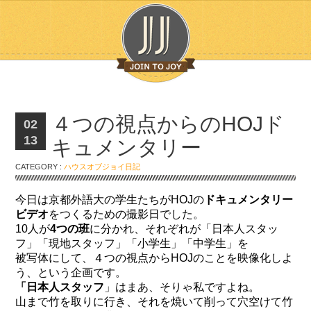
４つの視点からのHOJド
02
13
キュメンタリー
CATEGORY :
ハウスオブジョイ日記
今日は京都外語大の学生たちがHOJの
ドキュメンタリー
ビデオ
をつくるための撮影日でした。
10人が
4つの班
に分かれ、それぞれが「日本人スタッ
フ」「現地スタッフ」「小学生」「中学生」を
被写体にして、４つの視点からHOJのことを映像化しよ
う、という企画です。
「日本人スタッフ
」はまあ、そりゃ私ですよね。
山まで竹を取りに行き、それを焼いて削って穴空けて竹