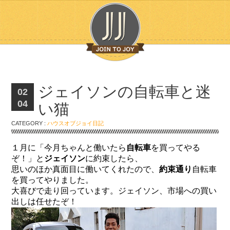
ジェイソンの自転車と迷
02
04
い猫
CATEGORY :
ハウスオブジョイ日記
１月に「今月ちゃんと働いたら
自転車
を買ってやる
ぞ！」と
ジェイソン
に約束したら、
思いのほか真面目に働いてくれたので、
約束通り
自転車
を買ってやりました。
大喜びで走り回っています。ジェイソン、市場への買い
出しは任せたぞ！