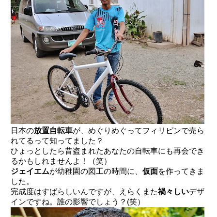
日本の
放置自転車
が、めぐりめぐってフィリピンで売ら
れてるって知ってました？
ひょっとしたら昔盗まれたあなたの自転車にも再会でき
るかもしれませんよ！（笑）
ジェイエム
が幼稚園の図工の時間に、
仮面
を作ってきま
した。
完成度はすばらしいんですが、えらくまた
禍々しい
デザ
インですね。誰の影響でしょう？(笑）