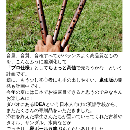
音量、音質、音程すべてがバランスよく高品質なもの
を、こんなふうに差別化して
「
プロ仕様
」として
ちょっと高値
で売ろうかな…という
計画です。
逆に、もう少し初心者にも手の出しやすい、
廉価版
の開
発も計画中です。
今年の夏には日本でお披露目できると思うのでみなさん
お楽しみに！
ダバオにある
IDEA
という日本人向けの英語学校から、
またたくさんの寄贈品をいただきました。
滞在を終えた学生さんたちが置いていってくれた古着や
タオル、サンダル、水筒などが
ごっそり、
段ボール５箱ぶん
くらいありました。