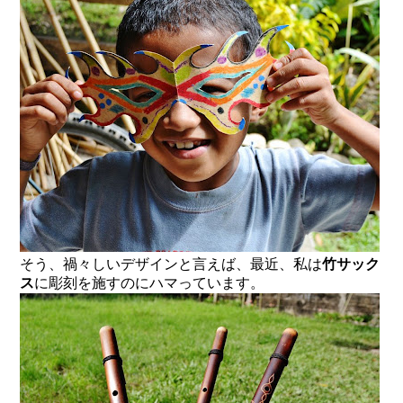
そう、禍々しいデザインと言えば、最近、私は
竹サック
ス
に
彫刻
を施すのにハマっています。