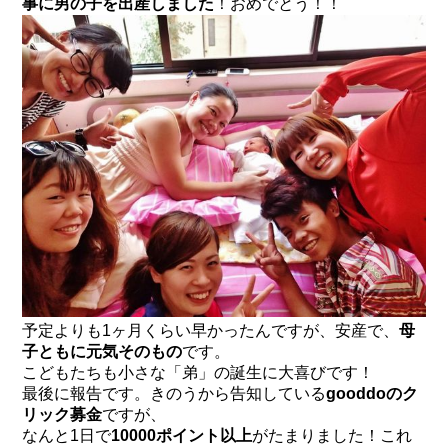
事に男の子を出産しました
！おめでとう！！
予定よりも1ヶ月くらい早かったんですが、安産で、
母
子ともに元気そのもの
です。
こどもたちも小さな「弟」の誕生に大喜びです！
最後に報告です。きのうから告知している
gooddoのク
リック募金
ですが、
なんと1日で
10000ポイント以上
がたまりました！これ