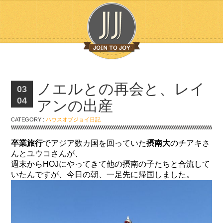
ノエルとの再会と、レイ
03
04
アンの出産
CATEGORY :
ハウスオブジョイ日記
卒業旅行
でアジア数カ国を回っていた
摂南大
のチアキさ
んとユウコさんが、
週末からHOJにやってきて他の摂南の子たちと合流して
いたんですが、今日の朝、一足先に帰国しました。