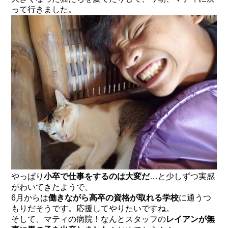
って行きました。
やっぱり
小卒で仕事をするのは大変だ
…と少しずつ実感
がわいてきたようで、
6月からは
働きながら高卒の資格が取れる学校
に通うつ
もりだそうです。応援してやりたいですね。
そして、マティの病院！なんとスタッフの
レイアンが無