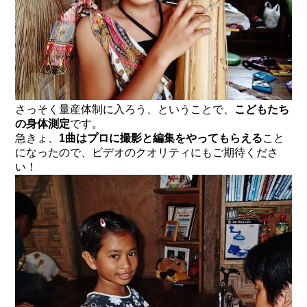
さっそく量産体制に入ろう、ということで、
こどもたち
の身体測定
です。
急きょ、
1曲はプロに撮影と編集をやってもらえる
こと
になったので、ビデオのクオリティにもご期待くださ
い！