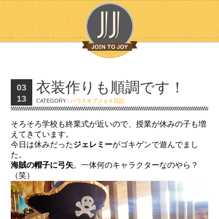
衣装作りも順調です！
03
13
CATEGORY :
ハウスオブジョイ日記
そろそろ学校も終業式が近いので、授業が休みの子も増
えてきています。
今日は休みだった
ジェレミー
がゴキゲンで遊んでまし
た。
海賊の帽子に弓矢
。一体何のキャラクターなのやら？
（笑）