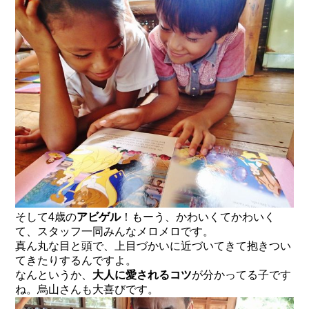
そして4歳の
アビゲル
！もーう、かわいくてかわいく
て、スタッフ一同みんなメロメロです。
真ん丸な目と頭で、上目づかいに近づいてきて抱きつい
てきたりするんですよ。
なんというか、
大人に愛されるコツ
が分かってる子です
ね。烏山さんも大喜びです。