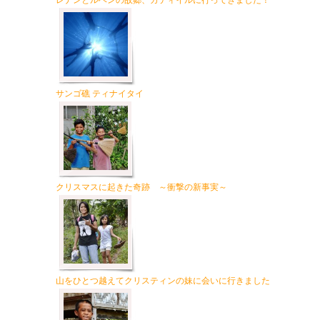
レナンとルベンの故郷、カティイルに行ってきました！
サンゴ礁 ティナイタイ
クリスマスに起きた奇跡 ～衝撃の新事実～
山をひとつ越えてクリスティンの妹に会いに行きました