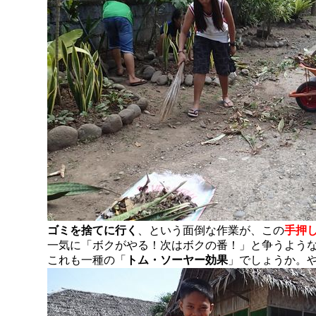
ゴミを捨てに行く
、という面倒な作業が、この
手押
一気に「ボクがやる！次はボクの番！」と争うよう
これも一種の「
トム・ソーヤー効果
」でしょうか。