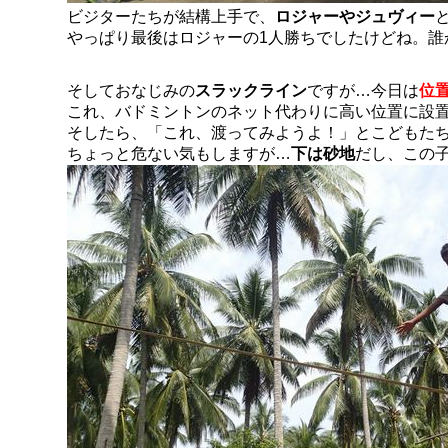
ビジターたちが結構上手で、
ロジャーやジュヴィー
やっぱり最後はロジャーの1人勝ちでしたけどね。誰
そしておなじみの
スラックライン
ですが…今日は
位
これ、バドミントンのネット代わりに高い位置に設
そしたら、「これ、渡ってみようよ！」とこどもた
ちょっと危ない気もしますが…
下は砂地
だし、この