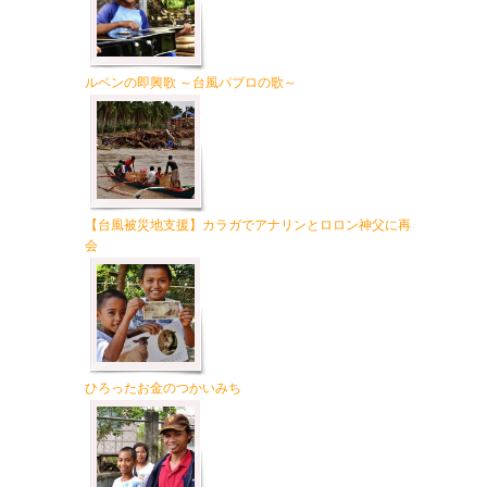
ルベンの即興歌 ～台風パブロの歌～
【台風被災地支援】カラガでアナリンとロロン神父に再
会
ひろったお金のつかいみち