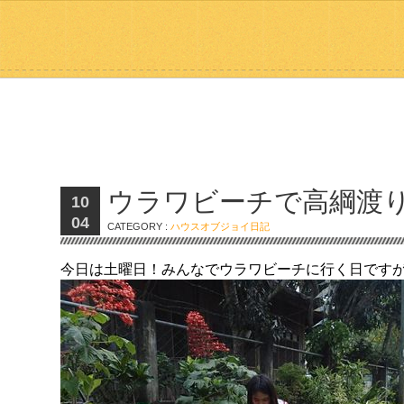
ウラワビーチで高綱渡
10
04
CATEGORY :
ハウスオブジョイ日記
今日は土曜日！みんなでウラワビーチに行く日です