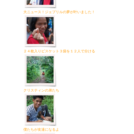
大ニュース！ジェプリルの夢が叶いました！
２４枚入りビスケット３袋を１２人で分ける
クリスティンの弟たち
僕たちが友達になるよ