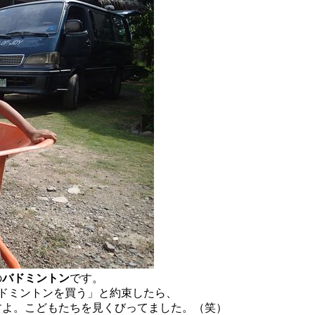
の
バドミントン
です。
ドミントンを買う」と約束したら、
すよ。こどもたちを見くびってました。（笑）