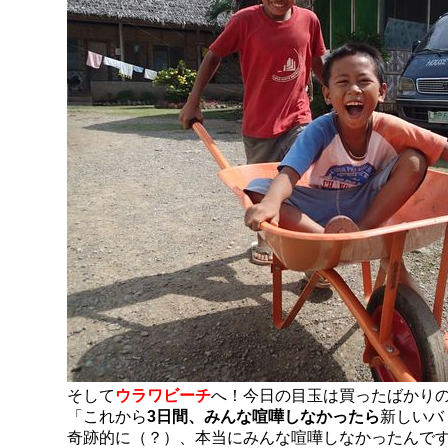
そして
ウラワビーチ
へ！今日の目玉は買ったばかり
「これから
3日間、みんな喧嘩しなかったら
新しいバ
奇跡的に（？）、本当にみんな喧嘩しなかったんで