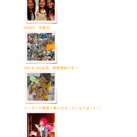
HOJの「卒業式」
Join to Joy会員、募集開始です！
インダイが家族で暮らせることになりました！