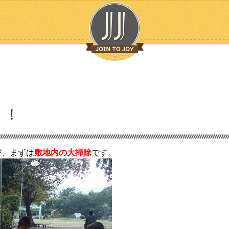
り！
が、まずは
敷地内の大掃除
です。