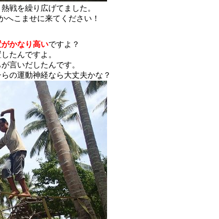
と熱戦を繰り広げてました。
かへこませに来てください！
置がかなり高い
ですよ？
置したんですよ。
ちが言いだしたんです。
子らの運動神経なら大丈夫かな？