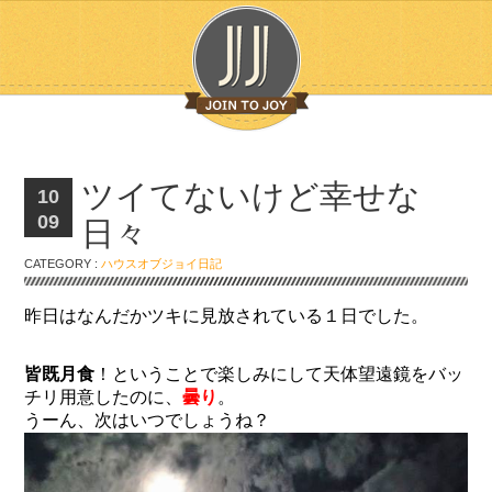
ツイてないけど幸せな
10
09
日々
CATEGORY :
ハウスオブジョイ日記
昨日はなんだかツキに見放されている１日でした。
皆既月食
！ということで楽しみにして天体望遠鏡をバッ
チリ用意したのに、
曇り
。
うーん、次はいつでしょうね？