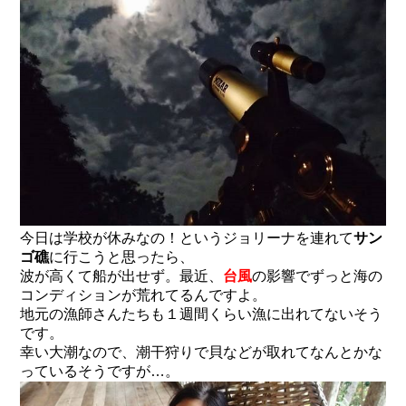
今日は学校が休みなの！というジョリーナを連れて
サン
ゴ礁
に行こうと思ったら、
波が高くて船が出せず。最近、
台風
の影響でずっと海の
コンディションが荒れてるんですよ。
地元の漁師さんたちも１週間くらい漁に出れてないそう
です。
幸い大潮なので、潮干狩りで貝などが取れてなんとかな
っているそうですが…。