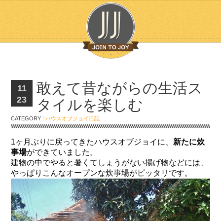
敢えて昔ながらの生活ス
11
23
タイルを楽しむ
CATEGORY :
ハウスオブジョイ日記
1ヶ月ぶりに戻ってきたハウスオブジョイに、
新たに炊
事場
ができていました。
建物の中でやると暑くてしょうがない揚げ物などには、
やっぱりこんなオープンな炊事場がピッタリです。