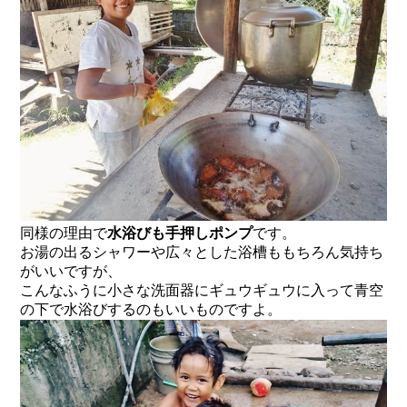
同様の理由で
水浴びも手押しポンプ
です。
お湯の出るシャワーや広々とした浴槽ももちろん気持ち
がいいですが、
こんなふうに小さな洗面器にギュウギュウに入って青空
の下で水浴びするのもいいものですよ。