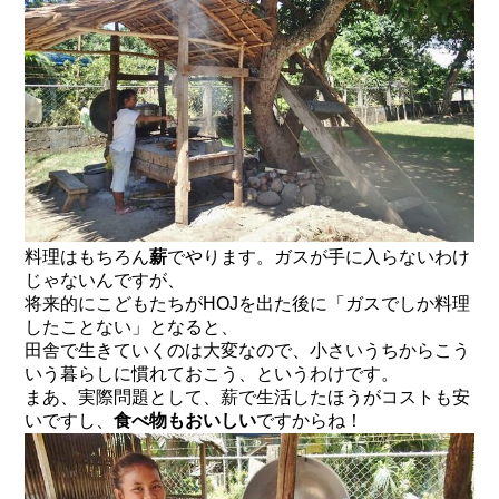
料理はもちろん
薪
でやります。ガスが手に入らないわけ
じゃないんですが、
将来的にこどもたちがHOJを出た後に「ガスでしか料理
したことない」となると、
田舎で生きていくのは大変なので、小さいうちからこう
いう暮らしに慣れておこう、というわけです。
まあ、実際問題として、薪で生活したほうがコストも安
いですし、
食べ物もおいしい
ですからね！