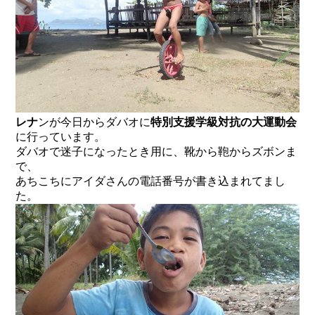
レナ
ンが今日からダバオに
特別支援学級対抗の大運動会
に行っています。
ダバオで迷子になったとき用に、靴から鞄からズボンま
で、
あちこちにアイダさんの電話番号が書き込まれてまし
た。