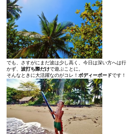
でも、さすがにまだ波は少し高く、今日は深い方へは行
かず、
波打ち際だけ
で遊ぶことに。
そんなときに大活躍なのがコレ！
ボディーボード
です！