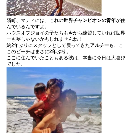
隣町、マティには、これの
世界チャンピオンの青年
が住
んでいるんですよ。
ハウスオブジョイの子たちも今から練習していれば世界
一も夢じゃないかもしれませんね！
約2年ぶりにスタッフとして戻ってきた
アルチー
も、こ
このビーチはまさに
2年ぶり
。
ここに住んでいたこともある彼は、本当に今日は大喜び
でした。