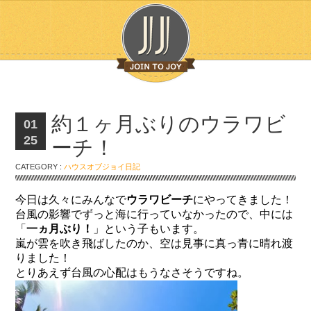
約１ヶ月ぶりのウラワビ
01
25
ーチ！
CATEGORY :
ハウスオブジョイ日記
今日は久々にみんなで
ウラワビーチ
にやってきました！
台風の影響でずっと海に行っていなかったので、中には
「
一ヵ月ぶり！
」という子もいます。
嵐が雲を吹き飛ばしたのか、空は見事に真っ青に晴れ渡
りました！
とりあえず台風の心配はもうなさそうですね。