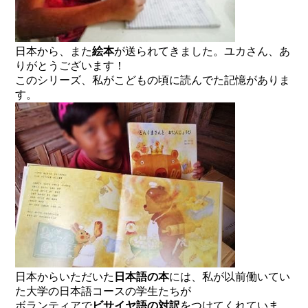
日本から、また
絵本
が送られてきました。ユカさん、あ
りがとうございます！
このシリーズ、私がこどもの頃に読んでた記憶がありま
す。
日本からいただいた
日本語の本
には、私が以前働いてい
た大学の日本語コースの学生たちが
ボランティアで
ビサイヤ語の対訳
をつけてくれていま