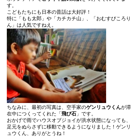
す。
こどもたちにも日本の昔話は大好評！
特に「もも太郎」や「カチカチ山」、「おむすびころり
ん」は人気ですねえ。
ちなみに、最初の写真は、空手家の
ゲンリュウくん
が滞
在中につくってくれた「
飛び石
」です。
おかげで雨でハウスオブジョイが洪水状態になっても、
足元をぬらさずに移動できるようになりました！ゲンリ
ュウくん、ありがとうね！