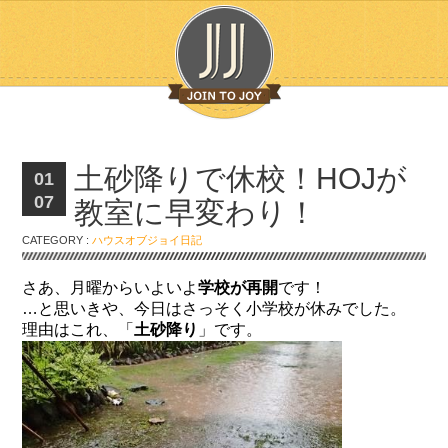
土砂降りで休校！HOJが
01
07
教室に早変わり！
CATEGORY :
ハウスオブジョイ日記
さあ、月曜からいよいよ
学校が再開
です！
…と思いきや、今日はさっそく小学校が休みでした。
理由はこれ、「
土砂降り
」です。