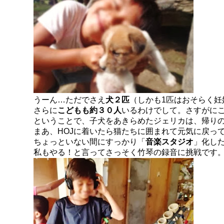
うーん…ただでさえ
犬２匹
（しかも1匹はおそらく妊
さらに
こどもも約３０人
いるわけでして。さすがに
ということで、子犬をあきらめたジェリカは、帰り
まあ、HOJに着いたら猫たちに囲まれて元気に戻っ
ちょっといない間にすっかり「
音楽スタジオ
」化し
私もやる！と言ってさっそく竹琴の録音に挑戦です