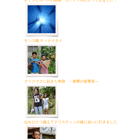
レナンとルベンの故郷、カティイルに行ってきました！
サンゴ礁 ティナイタイ
クリスマスに起きた奇跡 ～衝撃の新事実～
山をひとつ越えてクリスティンの妹に会いに行きました