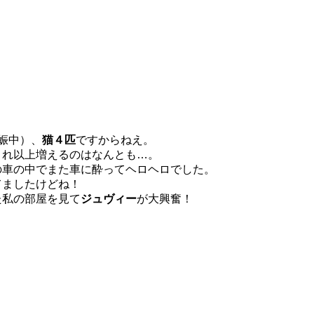
娠中）、
猫４匹
ですからねえ。
これ以上増えるのはなんとも…。
の車の中でまた車に酔ってヘロヘロでした。
てましたけどね！
た私の部屋を見て
ジュヴィー
が大興奮！
。