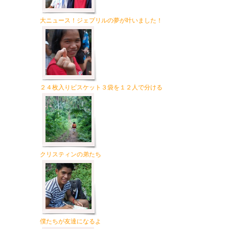
大ニュース！ジェプリルの夢が叶いました！
２４枚入りビスケット３袋を１２人で分ける
クリスティンの弟たち
僕たちが友達になるよ