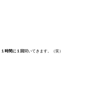
と
１時間に１回
聞いてきます。（笑）
！