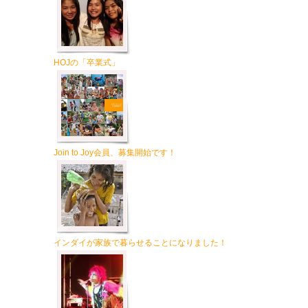
HOJの「卒業式」
Join to Joy会員、募集開始です！
インダイが家族で暮らせることになりました！