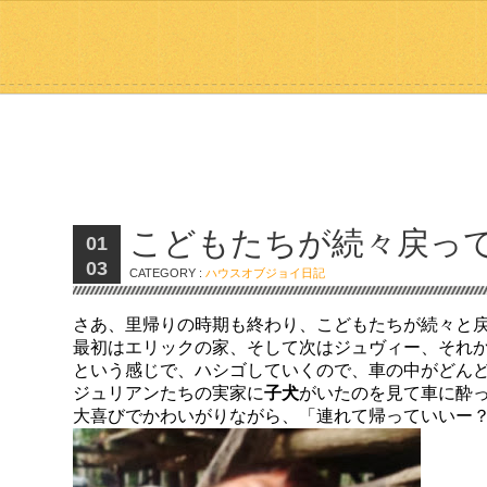
こどもたちが続々戻っ
01
03
CATEGORY :
ハウスオブジョイ日記
さあ、里帰りの時期も終わり、こどもたちが続々と
最初はエリックの家、そして次はジュヴィー、それ
という感じで、ハシゴしていくので、車の中がどん
ジュリアンたちの実家に
子犬
がいたのを見て車に酔
大喜びでかわいがりながら、「連れて帰っていいー