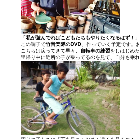
「
私が遊んでればこどもたちもやりたくなるはず！
この調子で
竹音楽隊のDVD
、作っていく予定です。
こちらは戻ってきて早々、
自転車の練習
をしはじめ
里帰り中に近所の子が乗ってるのを見て、自分も乗