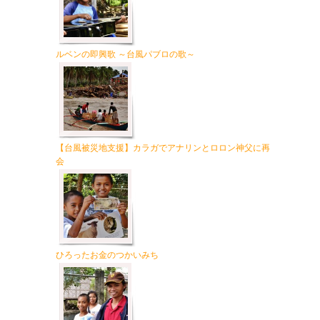
ルベンの即興歌 ～台風パブロの歌～
【台風被災地支援】カラガでアナリンとロロン神父に再
会
ひろったお金のつかいみち