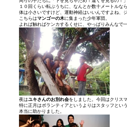
周りの子たちに「下を見ちゃだめ！遠くを見るの！
１０回くらい転ぶうちに、なんとか数十メートルな
体は小さいですけど、運動神経はいいんですよね、
こちらは
マンゴーの木
に集まった少年軍団。
よれば触ればケンカするくせに、やっぱりみんなで
夜は
ユキさんのお別れ会
をしました。今回はクリス
特に正月はボランティアというよりはスタッフとい
本当に助かりました。