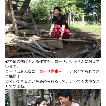
砂で鍋の焦げをとる作業を、ローサがサキさんに教えて
います。
ローサはみんなに「
ローサ先生～！
」とおだてられて超
ご機嫌！
自分ができることを褒められるって、とっても大事なこ
とですよね。