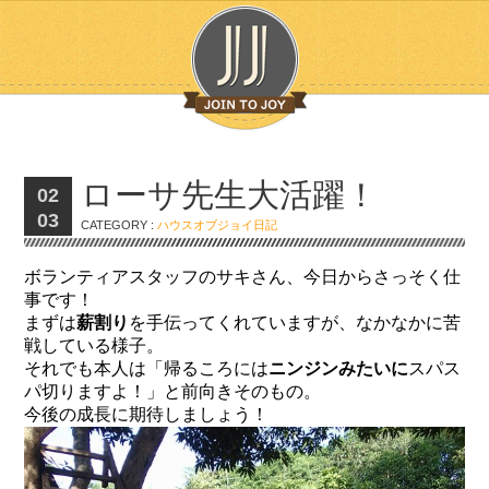
ローサ先生大活躍！
02
03
CATEGORY :
ハウスオブジョイ日記
ボランティアスタッフのサキさん、今日からさっそく仕
事です！
まずは
薪割り
を手伝ってくれていますが、なかなかに苦
戦している様子。
それでも本人は「帰るころには
ニンジンみたいに
スパス
パ切りますよ！」と前向きそのもの。
今後の成長に期待しましょう！