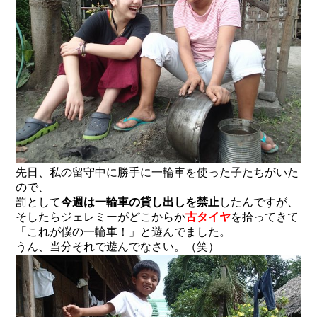
先日、私の留守中に勝手に一輪車を使った子たちがいた
ので、
罰として
今週は一輪車の貸し出しを禁止
したんですが、
そしたらジェレミーがどこからか
古タイヤ
を拾ってきて
「これが僕の一輪車！」と遊んでました。
うん、当分それで遊んでなさい。（笑）