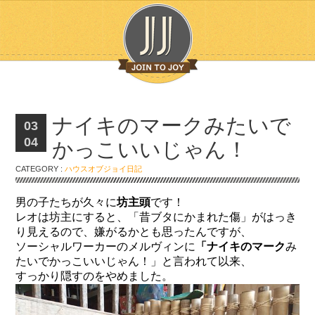
ナイキのマークみたいで
03
04
かっこいいじゃん！
CATEGORY :
ハウスオブジョイ日記
男の子たちが久々に
坊主頭
です！
レオは坊主にすると、「昔ブタにかまれた傷」がはっき
り見えるので、嫌がるかとも思ったんですが、
ソーシャルワーカーのメルヴィンに
「ナイキのマーク
み
たいでかっこいいじゃん！」と言われて以来、
すっかり隠すのをやめました。