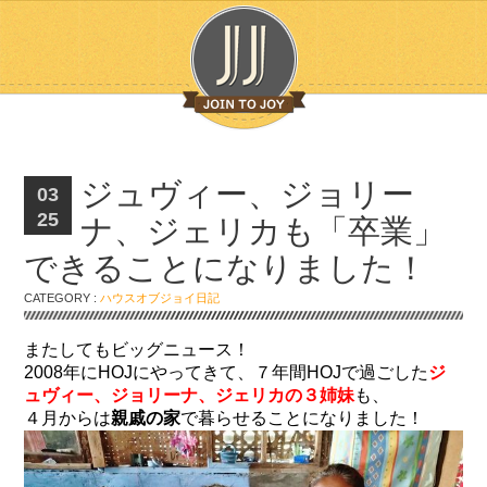
ジュヴィー、ジョリー
03
25
ナ、ジェリカも「卒業」
できることになりました！
CATEGORY :
ハウスオブジョイ日記
またしてもビッグニュース！
2008年にHOJにやってきて、７年間HOJで過ごした
ジ
ュヴィー、ジョリーナ、ジェリカの３姉妹
も、
４月からは
親戚の家
で暮らせることになりました！