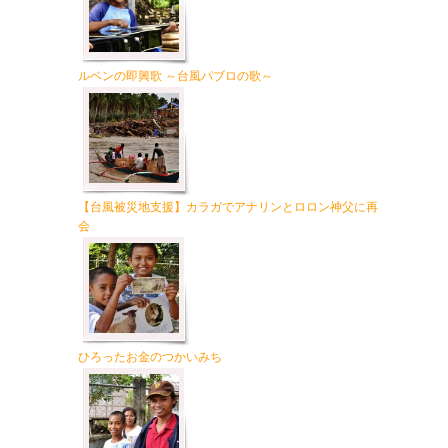
ルベンの即興歌 ～台風パブロの歌～
【台風被災地支援】カラガでアナリンとロロン神父に再
会
ひろったお金のつかいみち