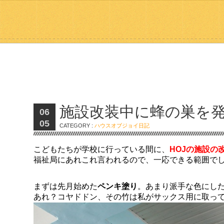
施設改装中に蜂の巣を
06
05
CATEGORY :
ハウスオブジョイ日記
こどもたちが学校に行っている間に、
HOJの施設の
福祉局にあれこれ言われるので、一応できる範囲で
まずは先月始めた
ペンキ塗り
。あまり派手な色にし
あれ？コヤドドン、その竹は私がサックス用に取っ