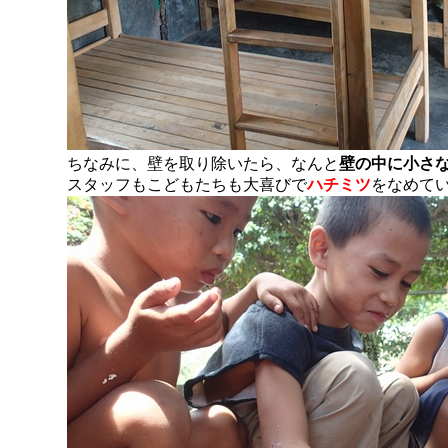
ちなみに、壁を取り除いたら、なんと
壁の中に小さ
スタッフもこどもたちも大喜びで
ハチミツ
をなめて