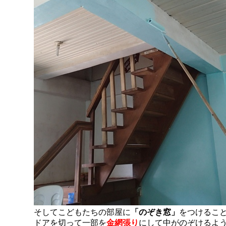
そしてこどもたちの部屋に
「のぞき窓」
をつけるこ
ドアを切って一部を
金網張り
にして中がのぞけるよ