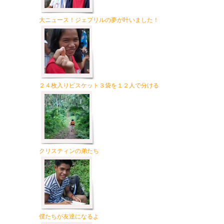
大ニュース！ジェプリルの夢が叶いました！
２４枚入りビスケット３袋を１２人で分ける
クリスティンの弟たち
僕たちが友達になるよ