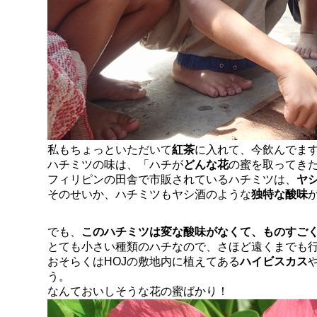
私もちょっといただいて
紅茶
に入れて、今飲んでま
ハチミツの味は、「ハチが
どんな花
の蜜を取ってき
フィリピンの田舎で市販されているハチミツは、
ヤ
そのせいか、ハチミツもヤシ酒のような
独特な酸味
でも、
このハチミツは変な酸味がなくて、ものすご
とても小さい種類のハチなので、さほど遠くまでも
おそらくはHOJの敷地内に植えてある
ハイビスカス
う。
なんておいしそうな花の蜜ばかり！