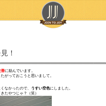
発見！
改善
に励んでいます。
したがっておこうと思いまして。
たくなかったので、
うすい空色
にしました。
てきたやつじゃ？（笑）