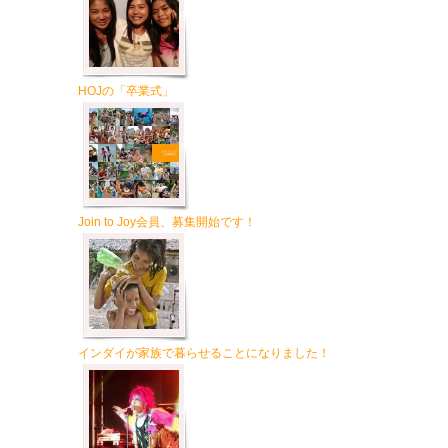
HOJの「卒業式」
Join to Joy会員、募集開始です！
インダイが家族で暮らせることになりました！