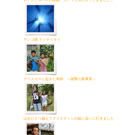
レナンとルベンの故郷、カティイルに行ってきました！
サンゴ礁 ティナイタイ
クリスマスに起きた奇跡 ～衝撃の新事実～
山をひとつ越えてクリスティンの妹に会いに行きました