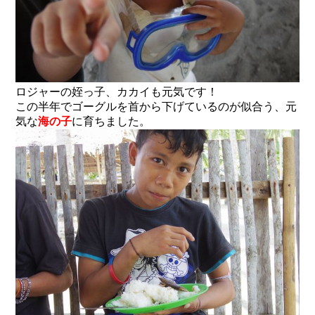
ロジャーの姪っ子、カカイも元気です！
この半年でゴーグルを首から下げているのが似合う、元
気な
海の子
に育ちました。