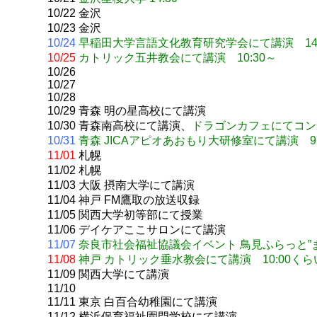
10/22 金沢
10/23 金沢
10/24
早稲田大学言語文化教育研究学会にて講演 14:
10/25
カトリック
五井教会にて講演 10:30～
10/26
10/27
10/28
10/29 青森 明の星高校にて講演
10/30 青森南高校にて講演、
ドラゴンカフェにてコンサ
10/31
青森 JICAアピオあおもり大研修室にて講演 9:
11/01
札幌
11/02 札幌
11/03 大阪 摂南大学にて講演
11/04 神戸 FM鷹取の放送収録
11/05 関西大学初等部にて授業
11/06 デイケアここサロンにて講演
11/07
奈良市社会福祉協議会イベント 鳥見ふらっと”まん
11/08
神戸 カトリック垂水教会にて講演 10:00くら
11/09 関西大学にて講演
11/10
11/11 東京 白百合幼稚園にて講演
11/12 横浜保育福祉園門学校にて講演