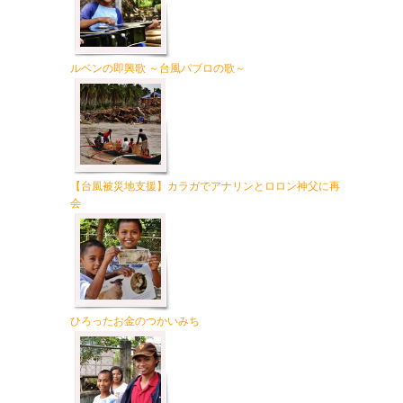
ルベンの即興歌 ～台風パブロの歌～
【台風被災地支援】カラガでアナリンとロロン神父に再
会
ひろったお金のつかいみち