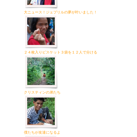
大ニュース！ジェプリルの夢が叶いました！
２４枚入りビスケット３袋を１２人で分ける
クリスティンの弟たち
僕たちが友達になるよ