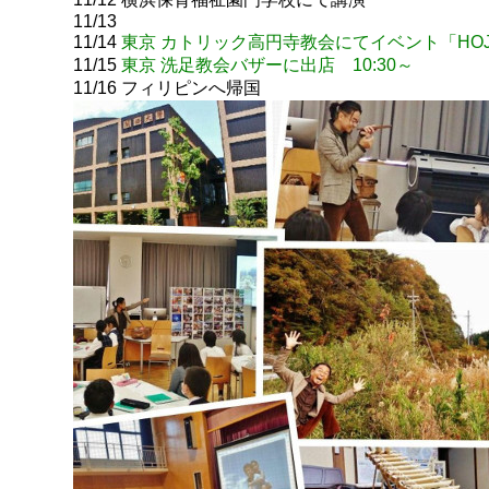
11/13
11/14
東京 カトリック高円寺教会にてイベント「HOJの
11/15
東京 洗足教会バザーに出店 10:30～
11/16 フィリピンへ帰国