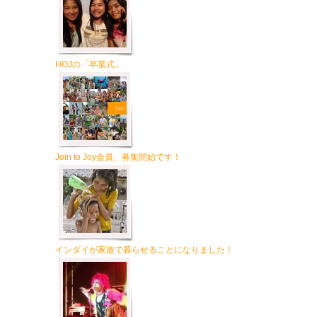
HOJの「卒業式」
Join to Joy会員、募集開始です！
インダイが家族で暮らせることになりました！