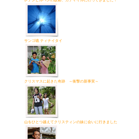
レナンとルベンの故郷、カティイルに行ってきました！
サンゴ礁 ティナイタイ
クリスマスに起きた奇跡 ～衝撃の新事実～
山をひとつ越えてクリスティンの妹に会いに行きました