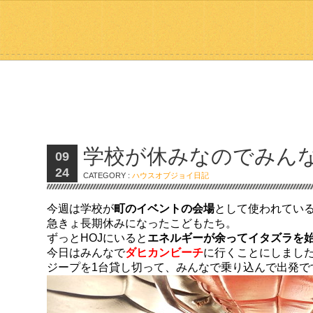
学校が休みなのでみん
09
24
CATEGORY :
ハウスオブジョイ日記
今週は学校が
町のイベントの会場
として使われてい
急きょ長期休みになったこどもたち。
ずっとHOJにいると
エネルギーが余ってイタズラを
今日はみんなで
ダヒカンビーチ
に行くことにしまし
ジープを1台貸し切って、みんなで乗り込んで出発で