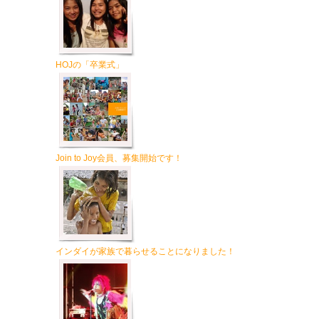
HOJの「卒業式」
Join to Joy会員、募集開始です！
インダイが家族で暮らせることになりました！