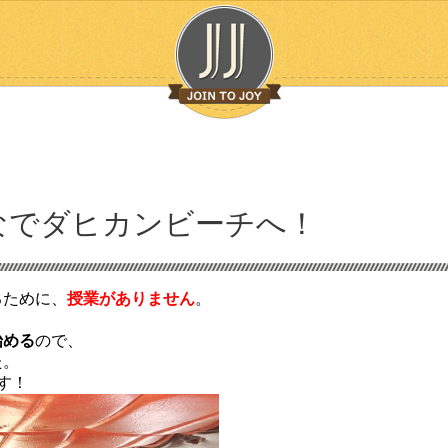
なでダヒカンビーチへ！
るために、
授業がありません
。
始める
ので、
た。
す！