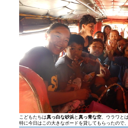
こどもたちは
真っ白な砂浜
と
真っ青な空
、ウラワと
特に今日はこの大きなボードを貸してもらったので