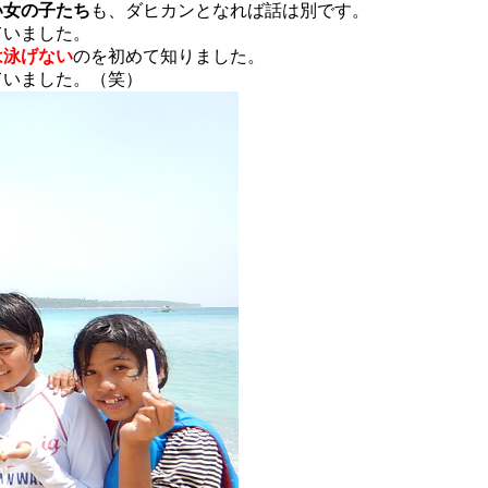
い女の子たち
も、ダヒカンとなれば話は別です。
ていました。
は泳げない
のを初めて知りました。
ていました。（笑）