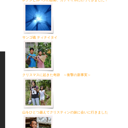
レナンとルベンの故郷、カティイルに行ってきました！
サンゴ礁 ティナイタイ
クリスマスに起きた奇跡 ～衝撃の新事実～
山をひとつ越えてクリスティンの妹に会いに行きました