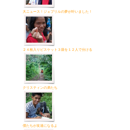
大ニュース！ジェプリルの夢が叶いました！
２４枚入りビスケット３袋を１２人で分ける
クリスティンの弟たち
僕たちが友達になるよ