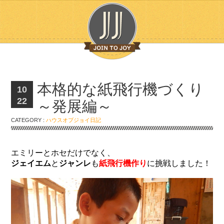
本格的な紙飛行機づくり
10
22
～発展編～
CATEGORY :
ハウスオブジョイ日記
エミリーとホセだけでなく、
ジェイエム
と
ジャンレ
も
紙飛行機作り
に挑戦しました！